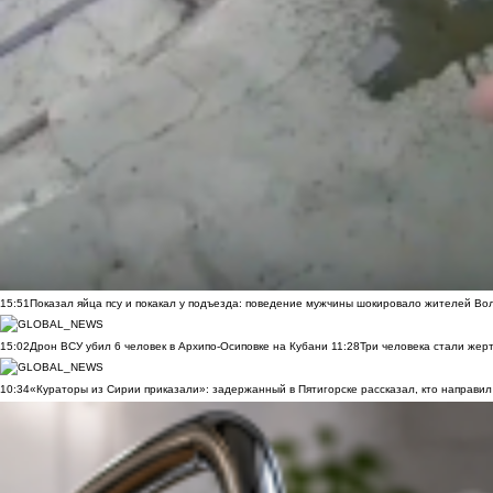
15:51
Показал яйца псу и покакал у подъезда: поведение мужчины шокировало жителей Во
15:02
Дрон ВСУ убил 6 человек в Архипо-Осиповке на Кубани
11:28
Три человека стали жер
10:34
«Кураторы из Сирии приказали»: задержанный в Пятигорске рассказал, кто направил 