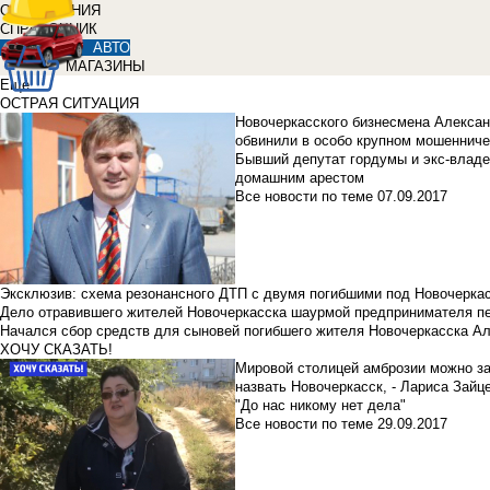
ОБЪЯВЛЕНИЯ
СПРАВОЧНИК
АВТО
МАГАЗИНЫ
Еще
ОСТРАЯ СИТУАЦИЯ
Новочеркасского бизнесмена Алекса
обвинили в особо крупном мошенниче
Бывший депутат гордумы и экс-влад
домашним арестом
Все новости по теме
07.09.2017
Эксклюзив: схема резонансного ДТП с двумя погибшими под Новочерка
Дело отравившего жителей Новочеркасска шаурмой предпринимателя п
Начался сбор средств для сыновей погибшего жителя Новочеркасска А
ХОЧУ СКАЗАТЬ!
Мировой столицей амброзии можно з
назвать Новочеркасск, - Лариса Зайц
"До нас никому нет дела"
Все новости по теме
29.09.2017