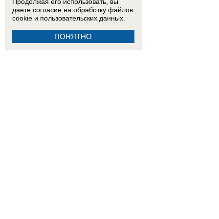
Продолжая его использовать, вы
даете согласие на обработку
файлов
cookie
и пользовательских данных.
ПОНЯТНО
15:59
Ему сотни лет?: колодец в Бекреневском монастыре может оказаться одним из самы
тысяч убытков: как ростовчане переживают последствия урагана
ВИДЕО