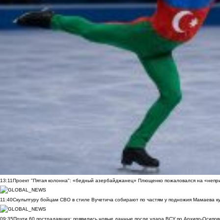
13:11
Проект "Пятая колонна": «бедный азербайджанец» Плющенко пожаловался на «непри
11:40
Скульптуру бойцам СВО в стиле Вучетича собирают по частям у подножия Мамаева к
09:35
Почти 60 пострадавших: появились новые данные после удара ВСУ по Архипо-Осипов