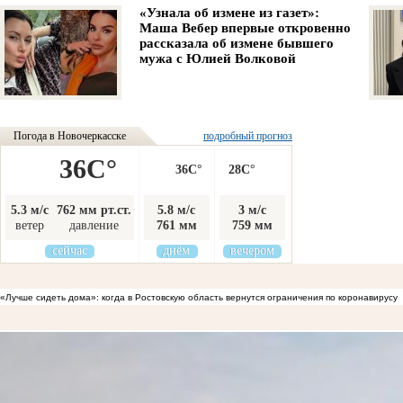
«Узнала об измене из газет»:
Маша Вебер впервые откровенно
рассказала об измене бывшего
мужа с Юлией Волковой
Погода в Новочеркасске
подробный прогноз
36C°
36C°
28C°
5.3 м/с
762 мм рт.ст.
5.8 м/с
3 м/с
ветер
давление
761 мм
759 мм
сейчас
днём
вечером
«Лучше сидеть дома»: когда в Ростовскую область вернутся ограничения по коронавирусу