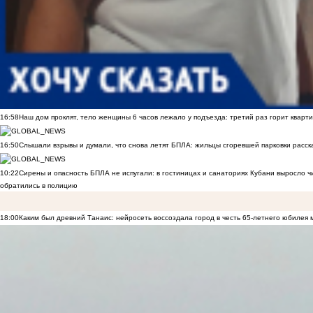
16:58
Наш дом проклят, тело женщины 6 часов лежало у подъезда: третий раз горит кварти
16:50
Слышали взрывы и думали, что снова летят БПЛА: жильцы сгоревшей парковки расск
10:22
Сирены и опасность БПЛА не испугали: в гостиницах и санаториях Кубани выросло 
обратились в полицию
18:00
Каким был древний Танаис: нейросеть воссоздала город в честь 65-летнего юбилея 