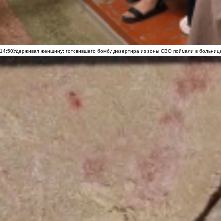
14:50
Удерживал женщину: готовившего бомбу дезертира из зоны СВО поймали в больниц