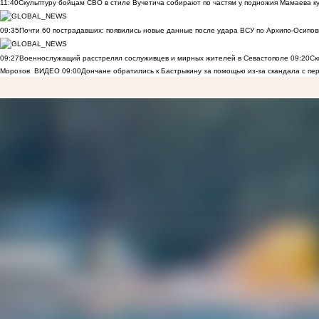
11:40
Скульптуру бойцам СВО в стиле Вучетича собирают по частям у подножия Мамаева к
09:35
Почти 60 пострадавших: появились новые данные после удара ВСУ по Архипо-Осипов
09:27
Военнослужащий расстрелял сослуживцев и мирных жителей в Севастополе
09:20
Ск
Морозов
ВИДЕО
09:00
Дончане обратились к Бастрыкину за помощью из-за скандала с пе