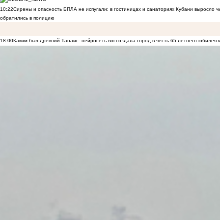
10:22
Сирены и опасность БПЛА не испугали: в гостиницах и санаториях Кубани выросло 
обратились в полицию
18:00
Каким был древний Танаис: нейросеть воссоздала город в честь 65-летнего юбилея 