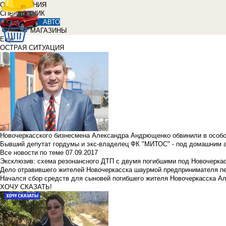
ОБЪЯВЛЕНИЯ
СПРАВОЧНИК
АВТО
МАГАЗИНЫ
Еще
ОСТРАЯ СИТУАЦИЯ
Новочеркасского бизнесмена Александра Андрющенко обвинили в особ
Бывший депутат гордумы и экс-владелец ФК "МИТОС" - под домашним 
Все новости по теме
07.09.2017
Эксклюзив: схема резонансного ДТП с двумя погибшими под Новочерка
Дело отравившего жителей Новочеркасска шаурмой предпринимателя п
Начался сбор средств для сыновей погибшего жителя Новочеркасска А
ХОЧУ СКАЗАТЬ!