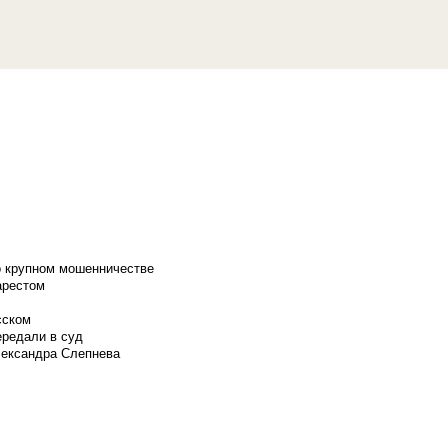
о крупном мошенничестве
арестом
сском
ередали в суд
лександра Слепнева