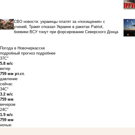
СВО новости: украинцы платят за «похищения» с
учений, Трамп отказал Украине в ракетах Patriot,
боевики ВСУ тонут при форсировании Северского Донца
Погода в Новочеркасске
подробный прогноз
подробнее
37C°
5.8 м/с
ветер
759 мм рт.ст.
давление
сейчас
34C°
3.2 м/с
759 мм
вечером
24C°
1.9 м/с
759 мм
ночью