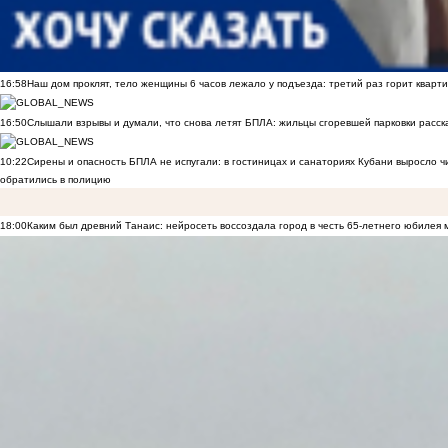
16:58
Наш дом проклят, тело женщины 6 часов лежало у подъезда: третий раз горит кварти
16:50
Слышали взрывы и думали, что снова летят БПЛА: жильцы сгоревшей парковки расск
10:22
Сирены и опасность БПЛА не испугали: в гостиницах и санаториях Кубани выросло 
обратились в полицию
18:00
Каким был древний Танаис: нейросеть воссоздала город в честь 65-летнего юбилея 