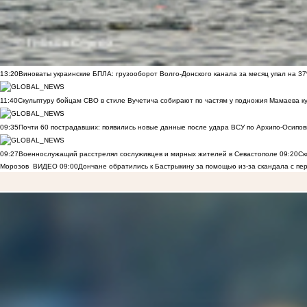
13:20
Виноваты украинские БПЛА: грузооборот Волго-Донского канала за месяц упал на 3
11:40
Скульптуру бойцам СВО в стиле Вучетича собирают по частям у подножия Мамаева к
09:35
Почти 60 пострадавших: появились новые данные после удара ВСУ по Архипо-Осипов
09:27
Военнослужащий расстрелял сослуживцев и мирных жителей в Севастополе
09:20
Ск
Морозов
ВИДЕО
09:00
Дончане обратились к Бастрыкину за помощью из-за скандала с пе