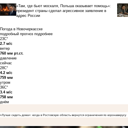
«Там, где бьют москаля, Польша оказывает помощь»:
президент страны сделал агрессивное заявление в
адрес России
Погода в Новочеркасске
подробный прогноз
подробнее
23C°
2.7 м/с
ветер
760 мм рт.ст.
давление
сейчас
28C°
4.2 м/с
759 мм
утром
36C°
3.4 м/с
758 мм
днём
«Лучше сидеть дома»: когда в Ростовскую область вернутся ограничения по коронавирусу