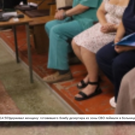
14:50
Удерживал женщину: готовившего бомбу дезертира из зоны СВО поймали в больниц