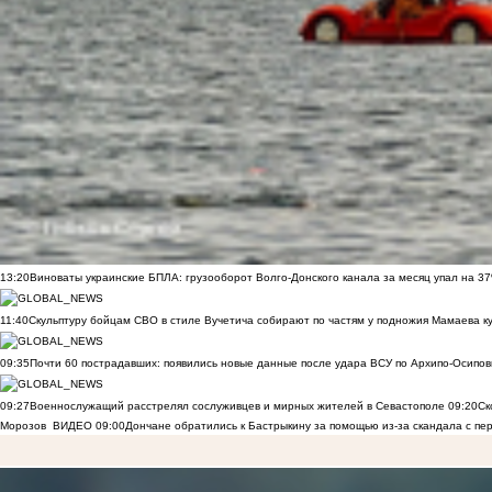
13:20
Виноваты украинские БПЛА: грузооборот Волго-Донского канала за месяц упал на 3
11:40
Скульптуру бойцам СВО в стиле Вучетича собирают по частям у подножия Мамаева к
09:35
Почти 60 пострадавших: появились новые данные после удара ВСУ по Архипо-Осипов
09:27
Военнослужащий расстрелял сослуживцев и мирных жителей в Севастополе
09:20
Ск
Морозов
ВИДЕО
09:00
Дончане обратились к Бастрыкину за помощью из-за скандала с пе