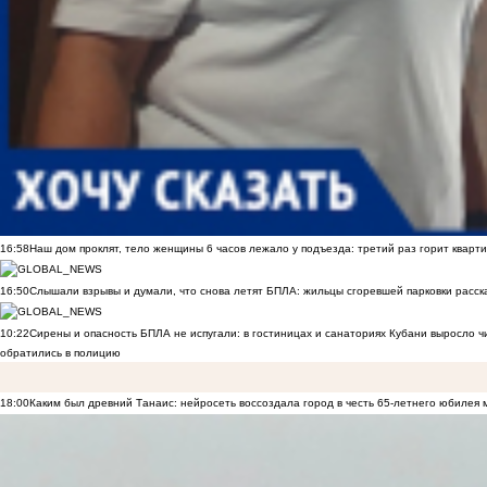
16:58
Наш дом проклят, тело женщины 6 часов лежало у подъезда: третий раз горит кварти
16:50
Слышали взрывы и думали, что снова летят БПЛА: жильцы сгоревшей парковки расск
10:22
Сирены и опасность БПЛА не испугали: в гостиницах и санаториях Кубани выросло 
обратились в полицию
18:00
Каким был древний Танаис: нейросеть воссоздала город в честь 65-летнего юбилея 