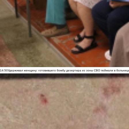
14:50
Удерживал женщину: готовившего бомбу дезертира из зоны СВО поймали в больниц