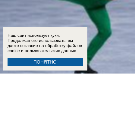
Наш сайт использует куки.
Продолжая его использовать, вы
даете согласие на обработку
файлов
cookie
и пользовательских данных.
ПОНЯТНО
13:11
Проект "Пятая колонна": «бедный азербайджанец» Плющенко пожаловался на «непри
11:40
Скульптуру бойцам СВО в стиле Вучетича собирают по частям у подножия Мамаева к
09:35
Почти 60 пострадавших: появились новые данные после удара ВСУ по Архипо-Осипов
09:27
Военнослужащий расстрелял сослуживцев и мирных жителей в Севастополе
09:20
Ск
Морозов
ВИДЕО
09:00
Дончане обратились к Бастрыкину за помощью из-за скандала с пе