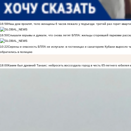
16:58
Наш дом проклят, тело женщины 6 часов лежало у подъезда: третий раз горит кварти
16:50
Слышали взрывы и думали, что снова летят БПЛА: жильцы сгоревшей парковки расск
10:22
Сирены и опасность БПЛА не испугали: в гостиницах и санаториях Кубани выросло 
обратились в полицию
18:00
Каким был древний Танаис: нейросеть воссоздала город в честь 65-летнего юбилея 