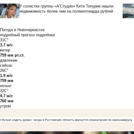
У солистки группы «А'Студио» Кети Топурии нашли
недвижимость более чем на полмиллиарда рублей
Погода в Новочеркасске
подробный прогноз
подробнее
31C°
3.7 м/с
ветер
759 мм рт.ст.
давление
сейчас
26C°
1.9 м/с
759 мм
ночью
32C°
4.7 м/с
760 мм
утром
«Лучше сидеть дома»: когда в Ростовскую область вернутся ограничения по коронавирусу