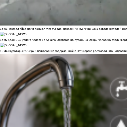
15:51
Показал яйца псу и покакал у подъезда: поведение мужчины шокировало жителей Во
15:02
Дрон ВСУ убил 6 человек в Архипо-Осиповке на Кубани
11:28
Три человека стали жер
10:34
«Кураторы из Сирии приказали»: задержанный в Пятигорске рассказал, кто направил 