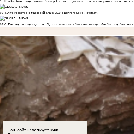
15:01
«Это было ради байта»: блогер Ксюша Бабукс пояснила за свой ролик о ненависти 
08:41
Что известно о массовой атаке ВСУ в Волгоградской области
07:01
Последняя надежда — на Путина: семьи погибших ополченцев Донбасса добиваются
Наш сайт использует куки.