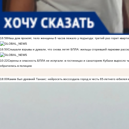
16:58
Наш дом проклят, тело женщины 6 часов лежало у подъезда: третий раз горит кварти
16:50
Слышали взрывы и думали, что снова летят БПЛА: жильцы сгоревшей парковки расск
10:22
Сирены и опасность БПЛА не испугали: в гостиницах и санаториях Кубани выросло 
обратились в полицию
18:00
Каким был древний Танаис: нейросеть воссоздала город в честь 65-летнего юбилея 