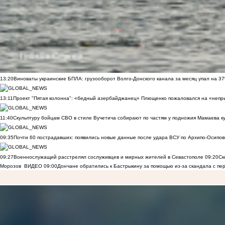
13:20
Виноваты украинские БПЛА: грузооборот Волго-Донского канала за месяц упал на 3
13:11
Проект "Пятая колонна": «бедный азербайджанец» Плющенко пожаловался на «непри
11:40
Скульптуру бойцам СВО в стиле Вучетича собирают по частям у подножия Мамаева к
09:35
Почти 60 пострадавших: появились новые данные после удара ВСУ по Архипо-Осипов
09:27
Военнослужащий расстрелял сослуживцев и мирных жителей в Севастополе
09:20
Ск
Морозов
ВИДЕО
09:00
Дончане обратились к Бастрыкину за помощью из-за скандала с пе