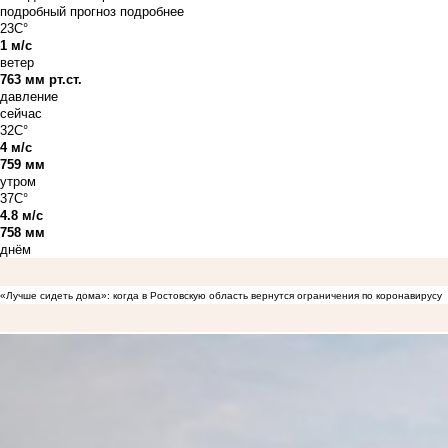
подробный прогноз
подробнее
23C°
1 м/с
ветер
763 мм рт.ст.
давление
сейчас
32C°
4 м/с
759 мм
утром
37C°
4.8 м/с
758 мм
днём
«Лучше сидеть дома»: когда в Ростовскую область вернутся ограничения по коронавирусу