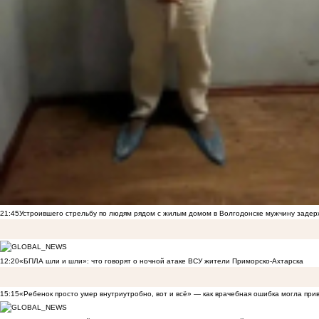
21:45
Устроившего стрельбу по людям рядом с жилым домом в Волгодонске мужчину заде
12:20
«БПЛА шли и шли»: что говорят о ночной атаке ВСУ жители Приморско-Ахтарска
15:15
«Ребенок просто умер внутриутробно, вот и всё» — как врачебная ошибка могла при