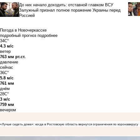
До них начало доходить: отставной главком ВСУ
Залужный признал полное поражение Украины перед
Россией
Погода в Новочеркасске
подробный прогноз
подробнее
34C°
4.3 м/с
ветер
763 мм рт.ст.
давление
сейчас
36C°
5.8 м/с
761 мм
днём
28C°
3 м/с
759 мм
вечером
«Лучше сидеть дома»: когда в Ростовскую область вернутся ограничения по коронавирусу