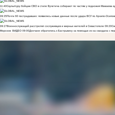
11:40
Скульптуру бойцам СВО в стиле Вучетича собирают по частям у подножия Мамаева к
09:35
Почти 60 пострадавших: появились новые данные после удара ВСУ по Архипо-Осипов
09:27
Военнослужащий расстрелял сослуживцев и мирных жителей в Севастополе
09:20
Ск
Морозов
ВИДЕО
09:00
Дончане обратились к Бастрыкину за помощью из-за скандала с пе