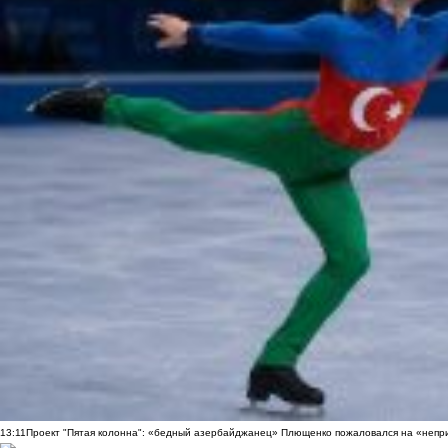
13:11
Проект "Пятая колонна": «бедный азербайджанец» Плющенко пожаловался на «непри