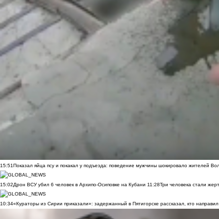
15:51
Показал яйца псу и покакал у подъезда: поведение мужчины шокировало жителей Во
15:02
Дрон ВСУ убил 6 человек в Архипо-Осиповке на Кубани
11:28
Три человека стали жер
10:34
«Кураторы из Сирии приказали»: задержанный в Пятигорске рассказал, кто направил 