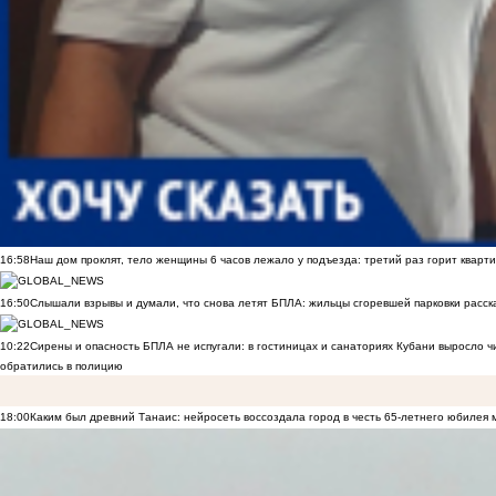
16:58
Наш дом проклят, тело женщины 6 часов лежало у подъезда: третий раз горит кварти
16:50
Слышали взрывы и думали, что снова летят БПЛА: жильцы сгоревшей парковки расск
10:22
Сирены и опасность БПЛА не испугали: в гостиницах и санаториях Кубани выросло 
обратились в полицию
18:00
Каким был древний Танаис: нейросеть воссоздала город в честь 65-летнего юбилея 