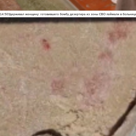
14:50
Удерживал женщину: готовившего бомбу дезертира из зоны СВО поймали в больниц