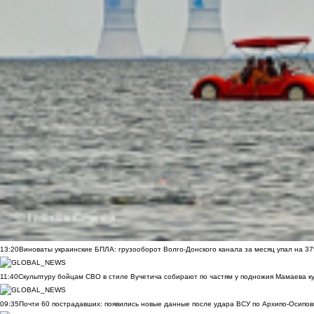
13:20
Виноваты украинские БПЛА: грузооборот Волго-Донского канала за месяц упал на 3
11:40
Скульптуру бойцам СВО в стиле Вучетича собирают по частям у подножия Мамаева к
09:35
Почти 60 пострадавших: появились новые данные после удара ВСУ по Архипо-Осипов