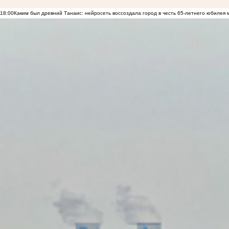
18:00
Каким был древний Танаис: нейросеть воссоздала город в честь 65-летнего юбилея 