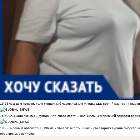
16:58
Наш дом проклят, тело женщины 6 часов лежало у подъезда: третий раз горит кварти
16:50
Слышали взрывы и думали, что снова летят БПЛА: жильцы сгоревшей парковки расск
10:22
Сирены и опасность БПЛА не испугали: в гостиницах и санаториях Кубани выросло 
обратились в полицию