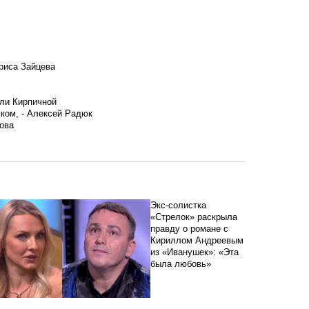
риса Зайцева
ели Кирпичной
ском, - Алексей Радюк
ова
Экс-солистка
«Стрелок» раскрыла
правду о романе с
Кириллом Андреевым
из «Иванушек»: «Эта
была любовь»