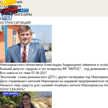
ОБЪЯВЛЕНИЯ
СПРАВОЧНИК
АВТО
МАГАЗИНЫ
Еще
ОСТРАЯ СИТУАЦИЯ
Новочеркасского бизнесмена Александра Андрющенко обвинили в особ
Бывший депутат гордумы и экс-владелец ФК "МИТОС" - под домашним 
Все новости по теме
07.09.2017
Эксклюзив: схема резонансного ДТП с двумя погибшими под Новочерка
Дело отравившего жителей Новочеркасска шаурмой предпринимателя п
Начался сбор средств для сыновей погибшего жителя Новочеркасска А
ХОЧУ СКАЗАТЬ!