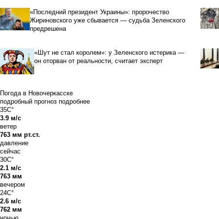
«Последний президент Украины»: пророчество
Жириновского уже сбывается — судьба Зеленского
предрешена
«Шут не стал королем»: у Зеленского истерика —
он оторван от реальности, считает эксперт
Погода в Новочеркасске
подробный прогноз
подробнее
35C°
3.9 м/с
ветер
763 мм рт.ст.
давление
сейчас
30C°
2.1 м/с
763 мм
вечером
24C°
2.6 м/с
762 мм
ночью