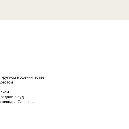
о крупном мошенничестве
арестом
сском
ередали в суд
лександра Слепнева