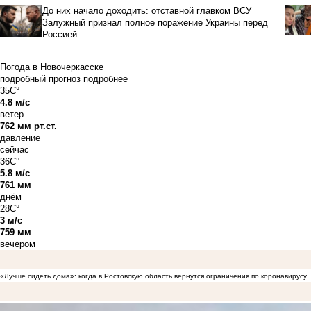
До них начало доходить: отставной главком ВСУ
Залужный признал полное поражение Украины перед
Россией
Погода в Новочеркасске
подробный прогноз
подробнее
35C°
4.8 м/с
ветер
762 мм рт.ст.
давление
сейчас
36C°
5.8 м/с
761 мм
днём
28C°
3 м/с
759 мм
вечером
«Лучше сидеть дома»: когда в Ростовскую область вернутся ограничения по коронавирусу