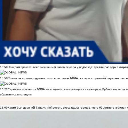
16:58
Наш дом проклят, тело женщины 6 часов лежало у подъезда: третий раз горит кварти
16:50
Слышали взрывы и думали, что снова летят БПЛА: жильцы сгоревшей парковки расск
10:22
Сирены и опасность БПЛА не испугали: в гостиницах и санаториях Кубани выросло 
обратились в полицию
18:00
Каким был древний Танаис: нейросеть воссоздала город в честь 65-летнего юбилея 