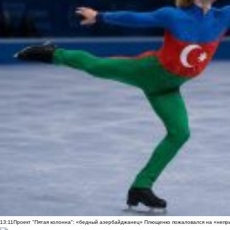
13:11
Проект "Пятая колонна": «бедный азербайджанец» Плющенко пожаловался на «непри