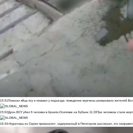
15:51
Показал яйца псу и покакал у подъезда: поведение мужчины шокировало жителей Во
15:02
Дрон ВСУ убил 6 человек в Архипо-Осиповке на Кубани
11:28
Три человека стали жер
10:34
«Кураторы из Сирии приказали»: задержанный в Пятигорске рассказал, кто направил 