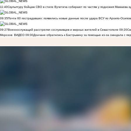
11:40
Скульптуру бойцам СВО в стиле Вучетича собирают по частям у подножия Мамаева к
09:35
Почти 60 пострадавших: появились новые данные после удара ВСУ по Архипо-Осипов
09:27
Военнослужащий расстрелял сослуживцев и мирных жителей в Севастополе
09:20
Ск
Морозов
ВИДЕО
09:00
Дончане обратились к Бастрыкину за помощью из-за скандала с пе