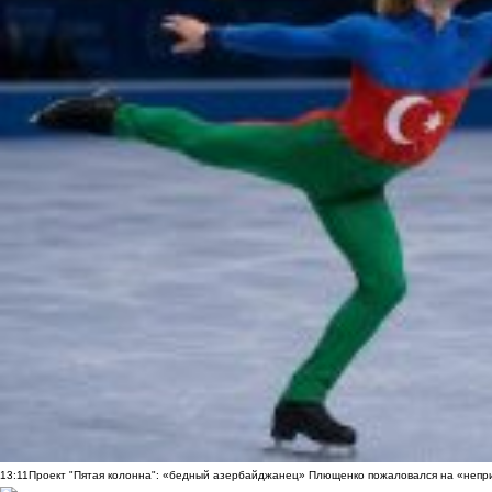
13:11
Проект "Пятая колонна": «бедный азербайджанец» Плющенко пожаловался на «непри