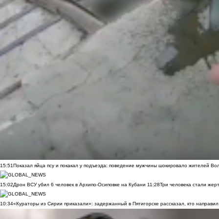
15:51
Показал яйца псу и покакал у подъезда: поведение мужчины шокировало жителей Во
15:02
Дрон ВСУ убил 6 человек в Архипо-Осиповке на Кубани
11:28
Три человека стали жер
10:34
«Кураторы из Сирии приказали»: задержанный в Пятигорске рассказал, кто направил 