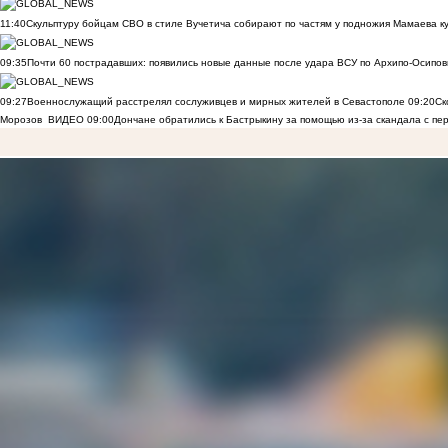
11:40
Скульптуру бойцам СВО в стиле Вучетича собирают по частям у подножия Мамаева к
09:35
Почти 60 пострадавших: появились новые данные после удара ВСУ по Архипо-Осипов
09:27
Военнослужащий расстрелял сослуживцев и мирных жителей в Севастополе
09:20
Ск
Морозов
ВИДЕО
09:00
Дончане обратились к Бастрыкину за помощью из-за скандала с пе