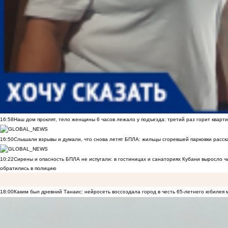
16:58
Наш дом проклят, тело женщины 6 часов лежало у подъезда: третий раз горит кварти
16:50
Слышали взрывы и думали, что снова летят БПЛА: жильцы сгоревшей парковки расск
10:22
Сирены и опасность БПЛА не испугали: в гостиницах и санаториях Кубани выросло 
обратились в полицию
18:00
Каким был древний Танаис: нейросеть воссоздала город в честь 65-летнего юбилея 