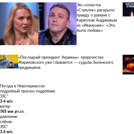
Экс-солистка
«Стрелок» раскрыла
правду о романе с
Кириллом Андреевым
из «Иванушек»: «Эта
была любовь»
«Последний президент Украины»: пророчество
Жириновского уже сбывается — судьба Зеленского
предрешена
Погода в Новочеркасске
подробный прогноз
подробнее
33C°
3.4 м/с
ветер
765 мм рт.ст.
давление
сейчас
35C°
3.4 м/с