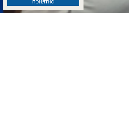
ПОНЯТНО
16:58
Наш дом проклят, тело женщины 6 часов лежало у подъезда: третий раз горит кварти
16:50
Слышали взрывы и думали, что снова летят БПЛА: жильцы сгоревшей парковки расск
10:22
Сирены и опасность БПЛА не испугали: в гостиницах и санаториях Кубани выросло 