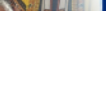
хтах
 владельцев обратились в полицию