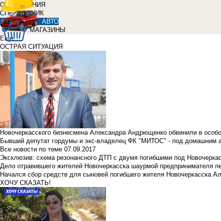
ОБЪЯВЛЕНИЯ
СПРАВОЧНИК
АВТО
МАГАЗИНЫ
Еще
ОСТРАЯ СИТУАЦИЯ
Новочеркасского бизнесмена Александра Андрющенко обвинили в особ
Бывший депутат гордумы и экс-владелец ФК "МИТОС" - под домашним 
Все новости по теме
07.09.2017
Эксклюзив: схема резонансного ДТП с двумя погибшими под Новочерка
Дело отравившего жителей Новочеркасска шаурмой предпринимателя п
Начался сбор средств для сыновей погибшего жителя Новочеркасска А
ХОЧУ СКАЗАТЬ!