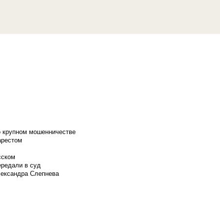
о крупном мошенничестве
арестом
сском
ередали в суд
лександра Слепнева