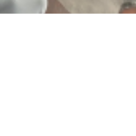
ра мертвой поэтессы в Волгодонске, она и ее кошки погибли в огне
ВИДЕО
ФОТО
азали, как пережили страшную ночь
ВИДЕО
13:31
Легковушка взорвалась на заправке в Ша
число отдыхающих
09:57
После пожара на Северном в Ростове сгорел 21 автомобиль: семь
4 августа