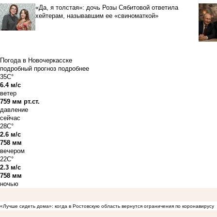
«Да, я толстая»: дочь Розы Сябитовой ответила
хейтерам, называвшим ее «свиноматкой»
Погода в Новочеркасске
подробный прогноз
подробнее
35C°
6.4 м/с
ветер
759 мм рт.ст.
давление
сейчас
28C°
2.6 м/с
758 мм
вечером
22C°
2.3 м/с
758 мм
ночью
«Лучше сидеть дома»: когда в Ростовскую область вернутся ограничения по коронавирусу