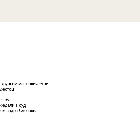
о крупном мошенничестве
арестом
сском
ередали в суд
лександра Слепнева