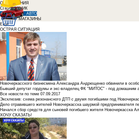
ОБЪЯВЛЕНИЯ
СПРАВОЧНИК
АВТО
МАГАЗИНЫ
Еще
ОСТРАЯ СИТУАЦИЯ
Новочеркасского бизнесмена Александра Андрющенко обвинили в особ
Бывший депутат гордумы и экс-владелец ФК "МИТОС" - под домашним 
Все новости по теме
07.09.2017
Эксклюзив: схема резонансного ДТП с двумя погибшими под Новочерка
Дело отравившего жителей Новочеркасска шаурмой предпринимателя п
Начался сбор средств для сыновей погибшего жителя Новочеркасска А
ХОЧУ СКАЗАТЬ!