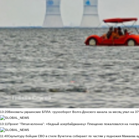
13:20
Виноваты украинские БПЛА: грузооборот Волго-Донского канала за месяц упал на 3
13:11
Проект "Пятая колонна": «бедный азербайджанец» Плющенко пожаловался на «непри
11:40
Скульптуру бойцам СВО в стиле Вучетича собирают по частям у подножия Мамаева к