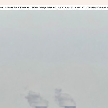
18:00
Каким был древний Танаис: нейросеть воссоздала город в честь 65-летнего юбилея 