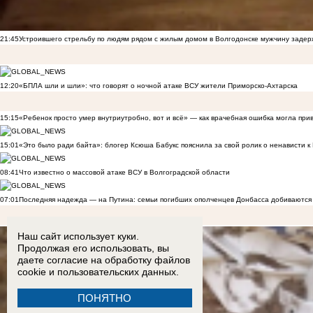
21:45
Устроившего стрельбу по людям рядом с жилым домом в Волгодонске мужчину заде
12:20
«БПЛА шли и шли»: что говорят о ночной атаке ВСУ жители Приморско-Ахтарска
15:15
«Ребенок просто умер внутриутробно, вот и всё» — как врачебная ошибка могла при
15:01
«Это было ради байта»: блогер Ксюша Бабукс пояснила за свой ролик о ненависти 
08:41
Что известно о массовой атаке ВСУ в Волгоградской области
07:01
Последняя надежда — на Путина: семьи погибших ополченцев Донбасса добиваются
Наш сайт использует куки.
Продолжая его использовать, вы
даете согласие на обработку
файлов
cookie
и пользовательских данных.
ПОНЯТНО