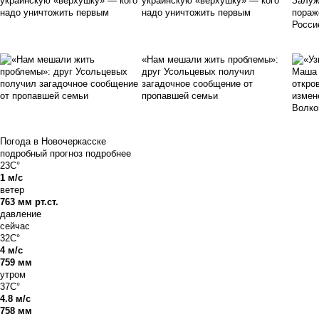
украинскую «верхушку» — кого
надо уничтожить первым
«Нам мешали жить проблемы»:
друг Усольцевых получил
загадочное сообщение от
пропавшей семьи
Погода в Новочеркасске
подробный прогноз
подробнее
23C°
1 м/с
ветер
763 мм рт.ст.
давление
сейчас
32C°
4 м/с
759 мм
утром
37C°
4.8 м/с
758 мм