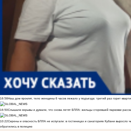
16:58
Наш дом проклят, тело женщины 6 часов лежало у подъезда: третий раз горит кварти
16:50
Слышали взрывы и думали, что снова летят БПЛА: жильцы сгоревшей парковки расск
10:22
Сирены и опасность БПЛА не испугали: в гостиницах и санаториях Кубани выросло 
обратились в полицию