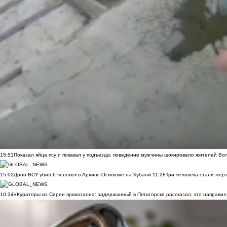
15:51
Показал яйца псу и покакал у подъезда: поведение мужчины шокировало жителей Во
15:02
Дрон ВСУ убил 6 человек в Архипо-Осиповке на Кубани
11:28
Три человека стали жер
10:34
«Кураторы из Сирии приказали»: задержанный в Пятигорске рассказал, кто направил 