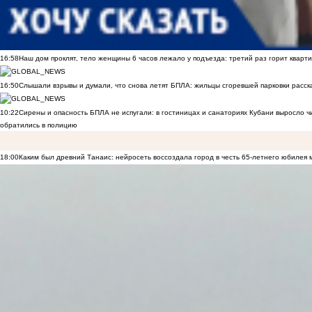
16:58
Наш дом проклят, тело женщины 6 часов лежало у подъезда: третий раз горит кварти
16:50
Слышали взрывы и думали, что снова летят БПЛА: жильцы сгоревшей парковки расск
10:22
Сирены и опасность БПЛА не испугали: в гостиницах и санаториях Кубани выросло 
обратились в полицию
18:00
Каким был древний Танаис: нейросеть воссоздала город в честь 65-летнего юбилея 