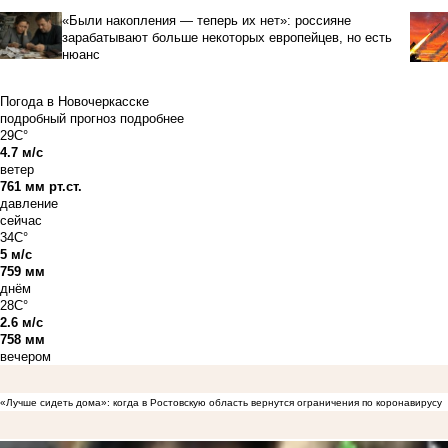
«Были накопления — теперь их нет»: россияне
зарабатывают больше некоторых европейцев, но есть
нюанс
Погода в Новочеркасске
подробный прогноз
подробнее
29C°
4.7 м/с
ветер
761 мм рт.ст.
давление
сейчас
34C°
5 м/с
759 мм
днём
28C°
2.6 м/с
758 мм
вечером
«Лучше сидеть дома»: когда в Ростовскую область вернутся ограничения по коронавирусу