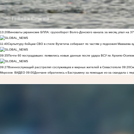
13:20
Виноваты украинские БПЛА: грузооборот Волго-Донского канала за месяц упал на 3
11:40
Скульптуру бойцам СВО в стиле Вучетича собирают по частям у подножия Мамаева к
09:35
Почти 60 пострадавших: появились новые данные после удара ВСУ по Архипо-Осипов
09:27
Военнослужащий расстрелял сослуживцев и мирных жителей в Севастополе
09:20
Ск
Морозов
ВИДЕО
09:00
Дончане обратились к Бастрыкину за помощью из-за скандала с пе