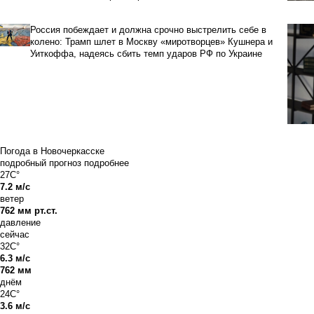
Россия побеждает и должна срочно выстрелить себе в
колено: Трамп шлет в Москву «миротворцев» Кушнера и
Уиткоффа, надеясь сбить темп ударов РФ по Украине
Погода в Новочеркасске
подробный прогноз
подробнее
27C°
7.2 м/с
ветер
762 мм рт.ст.
давление
сейчас
32C°
6.3 м/с
762 мм
днём
24C°
3.6 м/с