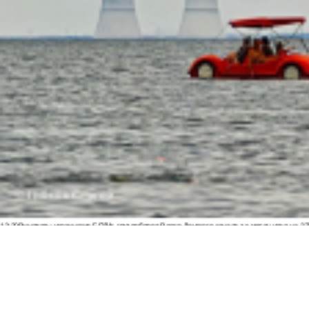
13:20
Виноваты украинские БПЛА: грузооборот Волго-Донского канала за месяц упал на 3
11:40
Скульптуру бойцам СВО в стиле Вучетича собирают по частям у подножия Мамаева к
09:35
Почти 60 пострадавших: появились новые данные после удара ВСУ по Архипо-Осипов
09:27
Военнослужащий расстрелял сослуживцев и мирных жителей в Севастополе
09:20
Ск