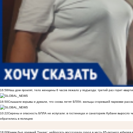
16:58
Наш дом проклят, тело женщины 6 часов лежало у подъезда: третий раз горит кварти
16:50
Слышали взрывы и думали, что снова летят БПЛА: жильцы сгоревшей парковки расск
10:22
Сирены и опасность БПЛА не испугали: в гостиницах и санаториях Кубани выросло 
обратились в полицию
18:00
Каким был древний Танаис: нейросеть воссоздала город в честь 65-летнего юбилея 