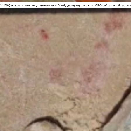
14:50
Удерживал женщину: готовившего бомбу дезертира из зоны СВО поймали в больниц