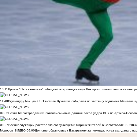
13:11
Проект "Пятая колонна": «бедный азербайджанец» Плющенко пожаловался на «непри
11:40
Скульптуру бойцам СВО в стиле Вучетича собирают по частям у подножия Мамаева к
09:35
Почти 60 пострадавших: появились новые данные после удара ВСУ по Архипо-Осипов
09:27
Военнослужащий расстрелял сослуживцев и мирных жителей в Севастополе
09:20
Ск
Морозов
ВИДЕО
09:00
Дончане обратились к Бастрыкину за помощью из-за скандала с пе