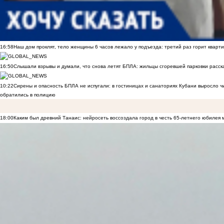
16:58
Наш дом проклят, тело женщины 6 часов лежало у подъезда: третий раз горит кварти
16:50
Слышали взрывы и думали, что снова летят БПЛА: жильцы сгоревшей парковки расск
10:22
Сирены и опасность БПЛА не испугали: в гостиницах и санаториях Кубани выросло 
обратились в полицию
18:00
Каким был древний Танаис: нейросеть воссоздала город в честь 65-летнего юбилея 