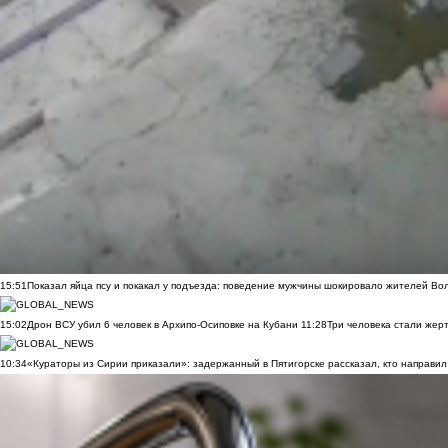
15:51
Показал яйца псу и покакал у подъезда: поведение мужчины шокировало жителей Во
15:02
Дрон ВСУ убил 6 человек в Архипо-Осиповке на Кубани
11:28
Три человека стали жер
10:34
«Кураторы из Сирии приказали»: задержанный в Пятигорске рассказал, кто направил 