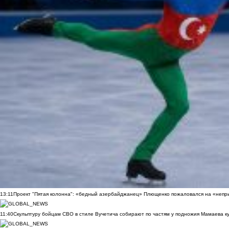
13:11
Проект "Пятая колонна": «бедный азербайджанец» Плющенко пожаловался на «непри
11:40
Скульптуру бойцам СВО в стиле Вучетича собирают по частям у подножия Мамаева к