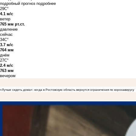
подробный прогноз
подробнее
29C°
4.1 м/с
ветер
765 мм рт.ст.
давление
сейчас
34C°
3.7 м/с
764 мм
днём
27C°
2.4 м/с
763 мм
вечером
«Лучше сидеть дома»: когда в Ростовскую область вернутся ограничения по коронавирусу