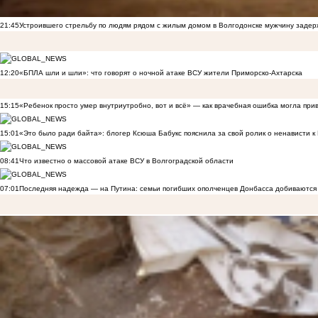
21:45
Устроившего стрельбу по людям рядом с жилым домом в Волгодонске мужчину заде
12:20
«БПЛА шли и шли»: что говорят о ночной атаке ВСУ жители Приморско-Ахтарска
15:15
«Ребенок просто умер внутриутробно, вот и всё» — как врачебная ошибка могла при
15:01
«Это было ради байта»: блогер Ксюша Бабукс пояснила за свой ролик о ненависти 
08:41
Что известно о массовой атаке ВСУ в Волгоградской области
07:01
Последняя надежда — на Путина: семьи погибших ополченцев Донбасса добиваются