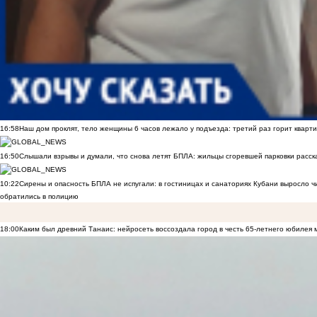
16:58
Наш дом проклят, тело женщины 6 часов лежало у подъезда: третий раз горит кварти
16:50
Слышали взрывы и думали, что снова летят БПЛА: жильцы сгоревшей парковки расск
10:22
Сирены и опасность БПЛА не испугали: в гостиницах и санаториях Кубани выросло 
обратились в полицию
18:00
Каким был древний Танаис: нейросеть воссоздала город в честь 65-летнего юбилея 