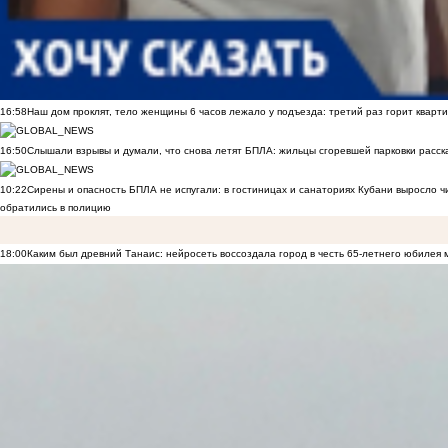
16:58
Наш дом проклят, тело женщины 6 часов лежало у подъезда: третий раз горит кварти
16:50
Слышали взрывы и думали, что снова летят БПЛА: жильцы сгоревшей парковки расск
10:22
Сирены и опасность БПЛА не испугали: в гостиницах и санаториях Кубани выросло 
обратились в полицию
18:00
Каким был древний Танаис: нейросеть воссоздала город в честь 65-летнего юбилея 