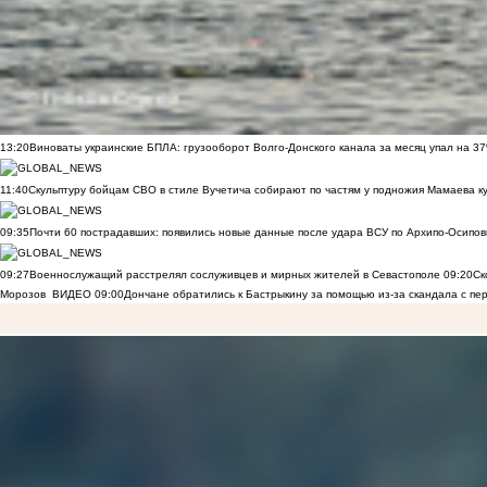
13:20
Виноваты украинские БПЛА: грузооборот Волго-Донского канала за месяц упал на 3
11:40
Скульптуру бойцам СВО в стиле Вучетича собирают по частям у подножия Мамаева к
09:35
Почти 60 пострадавших: появились новые данные после удара ВСУ по Архипо-Осипов
09:27
Военнослужащий расстрелял сослуживцев и мирных жителей в Севастополе
09:20
Ск
Морозов
ВИДЕО
09:00
Дончане обратились к Бастрыкину за помощью из-за скандала с пе