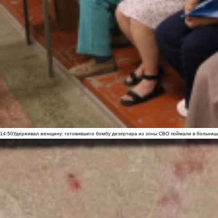
14:50
Удерживал женщину: готовившего бомбу дезертира из зоны СВО поймали в больниц