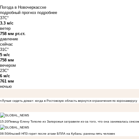
Погода в Новочеркасске
подробный прогноз
подробнее
37C°
3.3 м/с
ветер
758 мм рт.ст.
давление
сейчас
31C°
5 м/с
758 мм
вечером
23C°
6 м/с
761 мм
ночью
«Лучше сидеть дома»: когда в Ростовскую область вернутся ограничения по коронавирусу
15:20
Певицу Елену Тополю из Запорожья затравили из-за того, что она занималась сексом
08:50
Ильский НПЗ горит после атаки БПЛА на Кубань: ранены пять человек