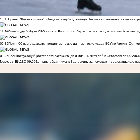
13:11
Проект "Пятая колонна": «бедный азербайджанец» Плющенко пожаловался на «непри
11:40
Скульптуру бойцам СВО в стиле Вучетича собирают по частям у подножия Мамаева к
09:35
Почти 60 пострадавших: появились новые данные после удара ВСУ по Архипо-Осипов
09:27
Военнослужащий расстрелял сослуживцев и мирных жителей в Севастополе
09:20
Ск
Морозов
ВИДЕО
09:00
Дончане обратились к Бастрыкину за помощью из-за скандала с пе