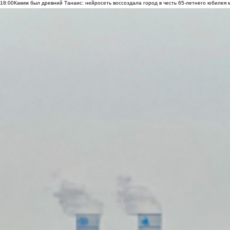
18:00
Каким был древний Танаис: нейросеть воссоздала город в честь 65-летнего юбилея 