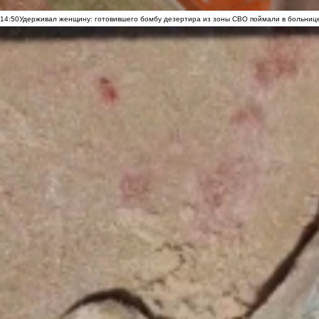
14:50
Удерживал женщину: готовившего бомбу дезертира из зоны СВО поймали в больниц