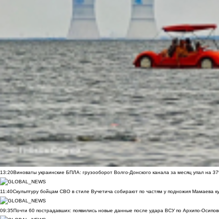
13:20
Виноваты украинские БПЛА: грузооборот Волго-Донского канала за месяц упал на 3
11:40
Скульптуру бойцам СВО в стиле Вучетича собирают по частям у подножия Мамаева к
09:35
Почти 60 пострадавших: появились новые данные после удара ВСУ по Архипо-Осипов