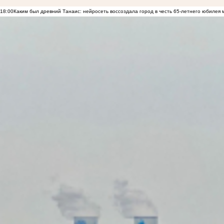
18:00
Каким был древний Танаис: нейросеть воссоздала город в честь 65-летнего юбилея 