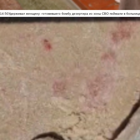
14:50
Удерживал женщину: готовившего бомбу дезертира из зоны СВО поймали в больниц