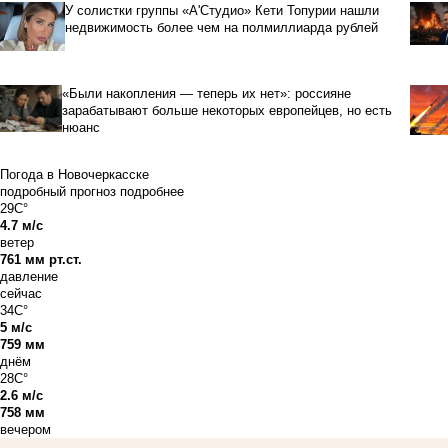
У солистки группы «А'Студио» Кети Топурии нашли
недвижимость более чем на полмиллиарда рублей
«Были накопления — теперь их нет»: россияне
зарабатывают больше некоторых европейцев, но есть
нюанс
Погода в Новочеркасске
подробный прогноз
подробнее
29C°
4.7 м/с
ветер
761 мм рт.ст.
давление
сейчас
34C°
5 м/с
759 мм
днём
28C°
2.6 м/с
758 мм
вечером