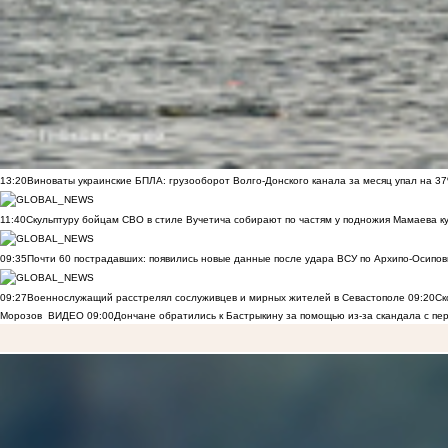
13:20
Виноваты украинские БПЛА: грузооборот Волго-Донского канала за месяц упал на 3
11:40
Скульптуру бойцам СВО в стиле Вучетича собирают по частям у подножия Мамаева к
09:35
Почти 60 пострадавших: появились новые данные после удара ВСУ по Архипо-Осипов
09:27
Военнослужащий расстрелял сослуживцев и мирных жителей в Севастополе
09:20
Ск
Морозов
ВИДЕО
09:00
Дончане обратились к Бастрыкину за помощью из-за скандала с пе