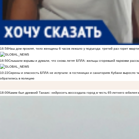
16:58
Наш дом проклят, тело женщины 6 часов лежало у подъезда: третий раз горит кварти
16:50
Слышали взрывы и думали, что снова летят БПЛА: жильцы сгоревшей парковки расск
10:22
Сирены и опасность БПЛА не испугали: в гостиницах и санаториях Кубани выросло 
обратились в полицию
18:00
Каким был древний Танаис: нейросеть воссоздала город в честь 65-летнего юбилея 