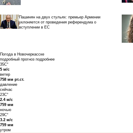
Пашинян на двух стульях: премьер Армении
уклоняется от проведения референдума о
вступлении в ЕС
Погода в Новочеркасске
подробный прогноз
подробнее
35C°
5 м/с
ветер
758 мм рт.ст.
давление
сейчас
23C°
2.4 м/с
759 мм
ночью
29C°
3.2 м/с
759 мм
утром