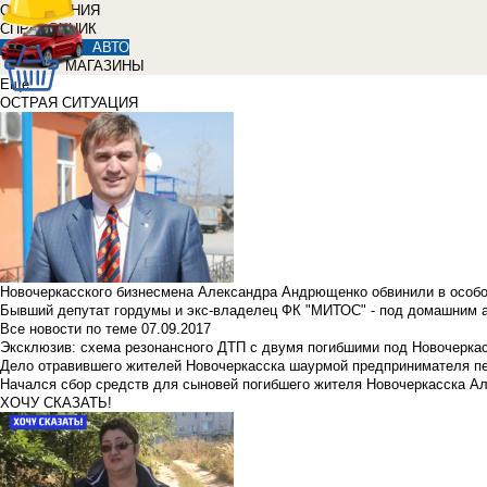
ОБЪЯВЛЕНИЯ
СПРАВОЧНИК
АВТО
МАГАЗИНЫ
Еще
ОСТРАЯ СИТУАЦИЯ
Новочеркасского бизнесмена Александра Андрющенко обвинили в особ
Бывший депутат гордумы и экс-владелец ФК "МИТОС" - под домашним 
Все новости по теме
07.09.2017
Эксклюзив: схема резонансного ДТП с двумя погибшими под Новочерка
Дело отравившего жителей Новочеркасска шаурмой предпринимателя п
Начался сбор средств для сыновей погибшего жителя Новочеркасска А
ХОЧУ СКАЗАТЬ!