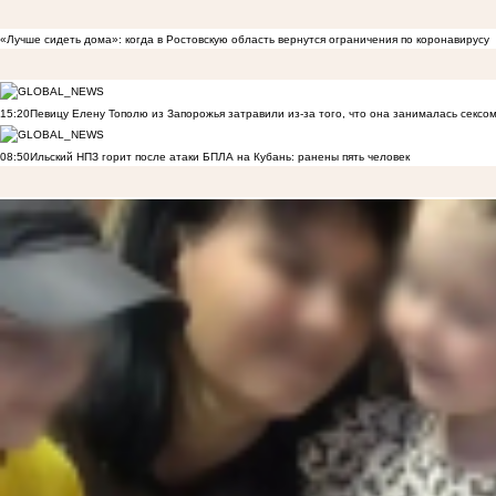
«Лучше сидеть дома»: когда в Ростовскую область вернутся ограничения по коронавирусу
15:20
Певицу Елену Тополю из Запорожья затравили из-за того, что она занималась сексом
08:50
Ильский НПЗ горит после атаки БПЛА на Кубань: ранены пять человек