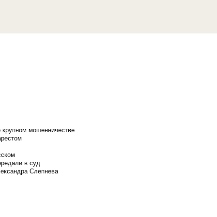
о крупном мошенничестве
арестом
сском
ередали в суд
лександра Слепнева