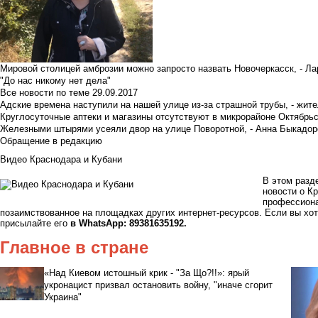
Мировой столицей амброзии можно запросто назвать Новочеркасск, - Ла
"До нас никому нет дела"
Все новости по теме
29.09.2017
Адские времена наступили на нашей улице из-за страшной трубы, - жит
Круглосуточные аптеки и магазины отсутствуют в микрорайоне Октябрь
Железными штырями усеяли двор на улице Поворотной, - Анна Быкадор
Обращение в редакцию
Видео Краснодара и Кубани
В этом разд
новости о Кр
профессиона
позаимствованное на площадках других интернет-ресурсов. Если вы хо
присылайте его
в WhatsApp: 89381635192.
Главное в стране
«Над Киевом истошный крик - "За Що?!!»: ярый
укронацист призвал остановить войну, "иначе сгорит
Украина"