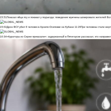
15:51
Показал яйца псу и покакал у подъезда: поведение мужчины шокировало жителей Во
15:02
Дрон ВСУ убил 6 человек в Архипо-Осиповке на Кубани
11:28
Три человека стали жер
10:34
«Кураторы из Сирии приказали»: задержанный в Пятигорске рассказал, кто направил 