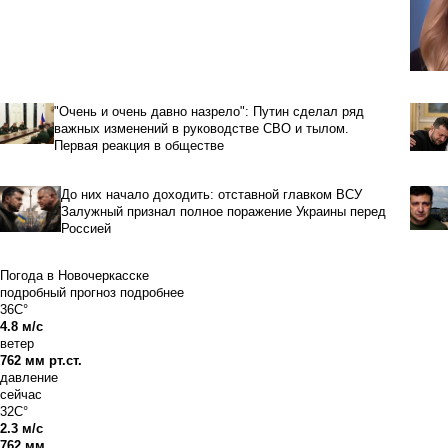
"Очень и очень давно назрело": Путин сделал ряд
важных изменений в руководстве СВО и тылом.
Первая реакция в обществе
До них начало доходить: отставной главком ВСУ
Залужный признал полное поражение Украины перед
Россией
Погода в Новочеркасске
подробный прогноз
подробнее
36C°
4.8 м/с
ветер
762 мм рт.ст.
давление
сейчас
32C°
2.3 м/с
762 мм