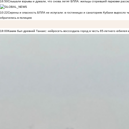
16:50
Слышали взрывы и думали, что снова летят БПЛА: жильцы сгоревшей парковки расск
10:22
Сирены и опасность БПЛА не испугали: в гостиницах и санаториях Кубани выросло 
обратились в полицию
18:00
Каким был древний Танаис: нейросеть воссоздала город в честь 65-летнего юбилея 