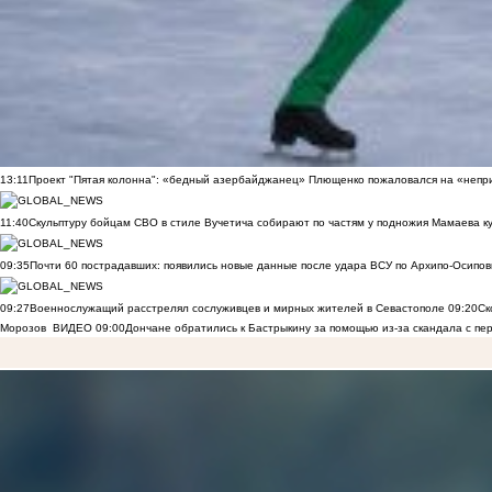
13:11
Проект "Пятая колонна": «бедный азербайджанец» Плющенко пожаловался на «непри
11:40
Скульптуру бойцам СВО в стиле Вучетича собирают по частям у подножия Мамаева к
09:35
Почти 60 пострадавших: появились новые данные после удара ВСУ по Архипо-Осипов
09:27
Военнослужащий расстрелял сослуживцев и мирных жителей в Севастополе
09:20
Ск
Морозов
ВИДЕО
09:00
Дончане обратились к Бастрыкину за помощью из-за скандала с пе