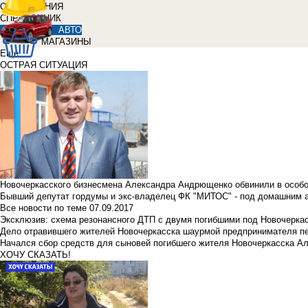
ОБЪЯВЛЕНИЯ
СПРАВОЧНИК
АВТО
МАГАЗИНЫ
Еще
ОСТРАЯ СИТУАЦИЯ
Новочеркасского бизнесмена Александра Андрющенко обвинили в особ
Бывший депутат гордумы и экс-владелец ФК "МИТОС" - под домашним 
Все новости по теме
07.09.2017
Эксклюзив: схема резонансного ДТП с двумя погибшими под Новочерка
Дело отравившего жителей Новочеркасска шаурмой предпринимателя п
Начался сбор средств для сыновей погибшего жителя Новочеркасска А
ХОЧУ СКАЗАТЬ!