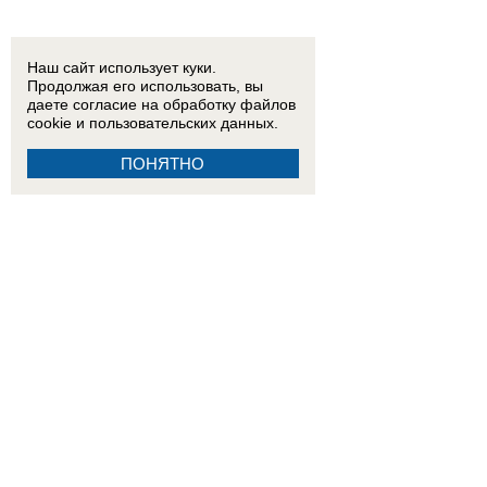
Наш сайт использует куки.
Продолжая его использовать, вы
даете согласие на обработку
файлов
cookie
и пользовательских данных.
ПОНЯТНО
21:45
Устроившего стрельбу по людям рядом с жилым домом в Волгодонске мужчину заде
12:20
«БПЛА шли и шли»: что говорят о ночной атаке ВСУ жители Приморско-Ахтарска
15:15
«Ребенок просто умер внутриутробно, вот и всё» — как врачебная ошибка могла при
15:01
«Это было ради байта»: блогер Ксюша Бабукс пояснила за свой ролик о ненависти 