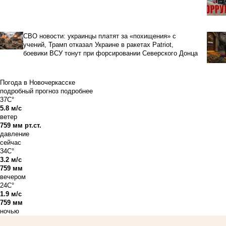
СВО новости: украинцы платят за «похищения» с
учений, Трамп отказал Украине в ракетах Patriot,
боевики ВСУ тонут при форсировании Северского Донца
Погода в Новочеркасске
подробный прогноз
подробнее
37C°
5.8 м/с
ветер
759 мм рт.ст.
давление
сейчас
34C°
3.2 м/с
759 мм
вечером
24C°
1.9 м/с
759 мм
ночью