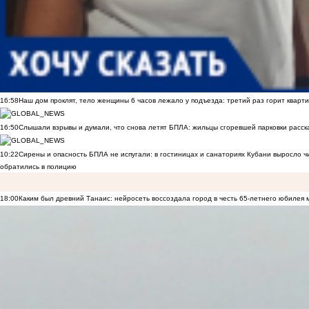
16:58
Наш дом проклят, тело женщины 6 часов лежало у подъезда: третий раз горит кварти
16:50
Слышали взрывы и думали, что снова летят БПЛА: жильцы сгоревшей парковки расск
10:22
Сирены и опасность БПЛА не испугали: в гостиницах и санаториях Кубани выросло 
обратились в полицию
18:00
Каким был древний Танаис: нейросеть воссоздала город в честь 65-летнего юбилея 