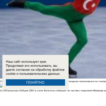
Наш сайт использует куки.
Продолжая его использовать, вы
даете согласие на обработку
файлов
cookie
и пользовательских данных.
13:11
Проект "Пятая колонна": «бедный азербайджанец» Плющенко пожаловался на «непри
ПОНЯТНО
11:40
Скульптуру бойцам СВО в стиле Вучетича собирают по частям у подножия Мамаева к
09:35
Почти 60 пострадавших: появились новые данные после удара ВСУ по Архипо-Осипов