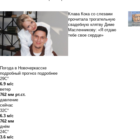
Клава Кока со слезами
прочитала трогательную
свадебную клятву Диме
Масленникову: «Я отдаю
тебе свое сердце»
Погода в Новочеркасске
подробный прогноз
подробнее
29C°
6.9 м/с
ветер
762 мм рт.ст.
давление
сейчас
32C°
6.3 м/с
762 мм
днём
24C°
3.6 м/с