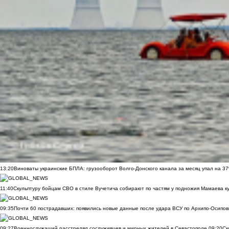
13:20
Виноваты украинские БПЛА: грузооборот Волго-Донского канала за месяц упал на 3
11:40
Скульптуру бойцам СВО в стиле Вучетича собирают по частям у подножия Мамаева к
09:35
Почти 60 пострадавших: появились новые данные после удара ВСУ по Архипо-Осипов
09:27
Военнослужащий расстрелял сослуживцев и мирных жителей в Севастополе
09:20
Ск