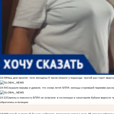
16:58
Наш дом проклят, тело женщины 6 часов лежало у подъезда: третий раз горит кварти
16:50
Слышали взрывы и думали, что снова летят БПЛА: жильцы сгоревшей парковки расск
10:22
Сирены и опасность БПЛА не испугали: в гостиницах и санаториях Кубани выросло 
обратились в полицию
18:00
Каким был древний Танаис: нейросеть воссоздала город в честь 65-летнего юбилея 