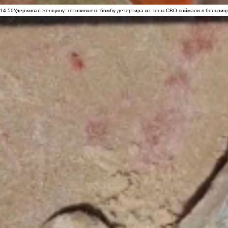
14:50
Удерживал женщину: готовившего бомбу дезертира из зоны СВО поймали в больниц