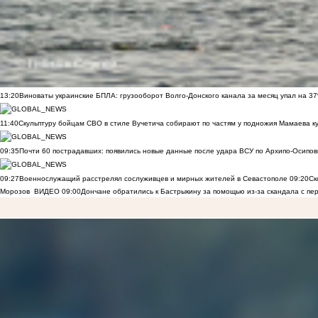
13:20
Виноваты украинские БПЛА: грузооборот Волго-Донского канала за месяц упал на 3
11:40
Скульптуру бойцам СВО в стиле Вучетича собирают по частям у подножия Мамаева к
09:35
Почти 60 пострадавших: появились новые данные после удара ВСУ по Архипо-Осипов
09:27
Военнослужащий расстрелял сослуживцев и мирных жителей в Севастополе
09:20
Ск
Морозов
ВИДЕО
09:00
Дончане обратились к Бастрыкину за помощью из-за скандала с пе