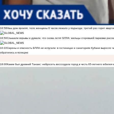
16:58
Наш дом проклят, тело женщины 6 часов лежало у подъезда: третий раз горит кварти
16:50
Слышали взрывы и думали, что снова летят БПЛА: жильцы сгоревшей парковки расск
10:22
Сирены и опасность БПЛА не испугали: в гостиницах и санаториях Кубани выросло 
обратились в полицию
18:00
Каким был древний Танаис: нейросеть воссоздала город в честь 65-летнего юбилея 