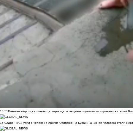
15:51
Показал яйца псу и покакал у подъезда: поведение мужчины шокировало жителей Во
15:02
Дрон ВСУ убил 6 человек в Архипо-Осиповке на Кубани
11:28
Три человека стали жер