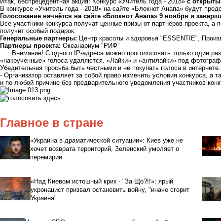
Итак, беспрецедентная акция! Конкурс «Учитель года - 2018»
с открыты
В конкурсе «Учитель года - 2018» на сайте «Блокнот Анапа» будут пред
Голосование начнётся на сайте «Блокнот Анапа» 9 ноября и заверши
Все участники конкурса получат ценные призы от партнёров проекта, а
получит особый подарок.
Генеральные партнеры:
Центр красоты и здоровья
"ESSENTIE"
, Прои
Партнеры проекта:
Океанариум
"РИФ"
Внимание! С одного IP-адреса можно проголосовать только один раз.
«накрученные» голоса удаляются. «Лайки» и «антилайки» под фотографи
Убедительная просьба быть честными и не покупать голоса в интернете
- Организатор оставляет за собой право изменить условия конкурса, а 
и по любой причине без предварительного уведомления участников конк
Главное в стране
«Украина в драматической ситуации»: Киев уже не
хочет возврата территорий, Зеленский умоляет о
перемирии
«Над Киевом истошный крик - "За Що?!!»: ярый
укронацист призвал остановить войну, "иначе сгорит
Украина"