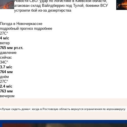
Новости СВО: удар по логистике в Киевской области,
атакован склад Вайлдберриз под Тулой, боевики ВСУ
устроили бой из-за дезертирства
Погода в Новочеркасске
подробный прогноз
подробнее
27C°
4 м/с
ветер
765 мм рт.ст.
давление
сейчас
34C°
3.7 м/с
764 мм
днём
27C°
2.4 м/с
763 мм
вечером
«Лучше сидеть дома»: когда в Ростовскую область вернутся ограничения по коронавирусу