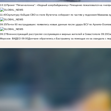
13:11
Проект "Пятая колонна": «бедный азербайджанец» Плющенко пожаловался на «непри
11:40
Скульптуру бойцам СВО в стиле Вучетича собирают по частям у подножия Мамаева к
09:35
Почти 60 пострадавших: появились новые данные после удара ВСУ по Архипо-Осипов
09:27
Военнослужащий расстрелял сослуживцев и мирных жителей в Севастополе
09:20
Ск
Морозов
ВИДЕО
09:00
Дончане обратились к Бастрыкину за помощью из-за скандала с пе