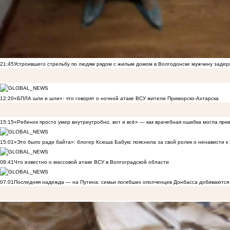
21:45
Устроившего стрельбу по людям рядом с жилым домом в Волгодонске мужчину заде
12:20
«БПЛА шли и шли»: что говорят о ночной атаке ВСУ жители Приморско-Ахтарска
15:15
«Ребенок просто умер внутриутробно, вот и всё» — как врачебная ошибка могла при
15:01
«Это было ради байта»: блогер Ксюша Бабукс пояснила за свой ролик о ненависти 
08:41
Что известно о массовой атаке ВСУ в Волгоградской области
07:01
Последняя надежда — на Путина: семьи погибших ополченцев Донбасса добиваются