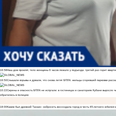
16:58
Наш дом проклят, тело женщины 6 часов лежало у подъезда: третий раз горит кварти
16:50
Слышали взрывы и думали, что снова летят БПЛА: жильцы сгоревшей парковки расск
10:22
Сирены и опасность БПЛА не испугали: в гостиницах и санаториях Кубани выросло 
обратились в полицию
18:00
Каким был древний Танаис: нейросеть воссоздала город в честь 65-летнего юбилея 