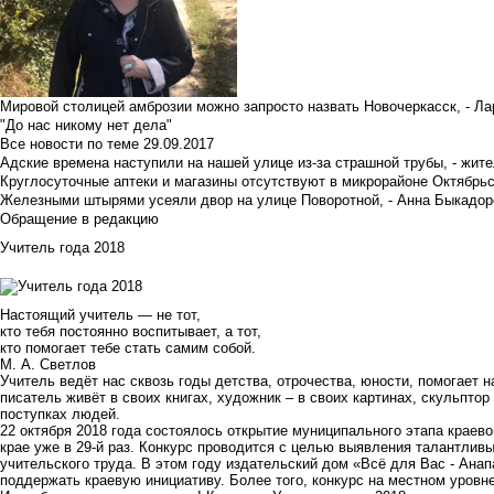
Мировой столицей амброзии можно запросто назвать Новочеркасск, - Ла
"До нас никому нет дела"
Все новости по теме
29.09.2017
Адские времена наступили на нашей улице из-за страшной трубы, - жит
Круглосуточные аптеки и магазины отсутствуют в микрорайоне Октябрь
Железными штырями усеяли двор на улице Поворотной, - Анна Быкадор
Обращение в редакцию
Учитель года 2018
Настоящий учитель — не тот,
кто тебя постоянно воспитывает, а тот,
кто помогает тебе стать самим собой.
М. А. Светлов
Учитель ведёт нас сквозь годы детства, отрочества, юности, помогает н
писатель живёт в своих книгах, художник – в своих картинах, скульптор
поступках людей.
22 октября 2018 года состоялось открытие муниципального этапа краево
крае уже в 29-й раз. Конкурс проводится с целью выявления талантлив
учительского труда. В этом году издательский дом «Всё для Вас - Ан
поддержать краевую инициативу. Более того, конкурс на местном уровн