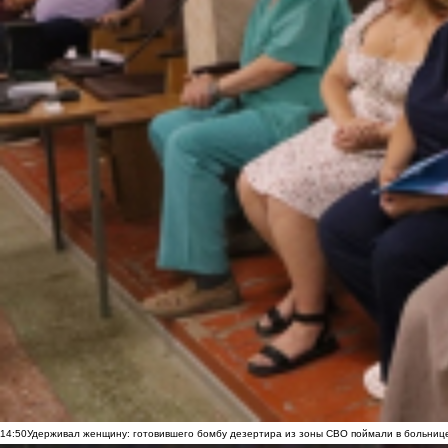
14:50
Удерживал женщину: готовившего бомбу дезертира из зоны СВО поймали в больниц