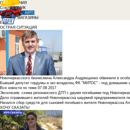
ОБЪЯВЛЕНИЯ
СПРАВОЧНИК
АВТО
МАГАЗИНЫ
Еще
ОСТРАЯ СИТУАЦИЯ
Новочеркасского бизнесмена Александра Андрющенко обвинили в особ
Бывший депутат гордумы и экс-владелец ФК "МИТОС" - под домашним 
Все новости по теме
07.09.2017
Эксклюзив: схема резонансного ДТП с двумя погибшими под Новочерка
Дело отравившего жителей Новочеркасска шаурмой предпринимателя п
Начался сбор средств для сыновей погибшего жителя Новочеркасска А
ХОЧУ СКАЗАТЬ!