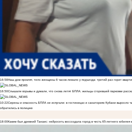
16:58
Наш дом проклят, тело женщины 6 часов лежало у подъезда: третий раз горит кварти
16:50
Слышали взрывы и думали, что снова летят БПЛА: жильцы сгоревшей парковки расск
10:22
Сирены и опасность БПЛА не испугали: в гостиницах и санаториях Кубани выросло 
обратились в полицию
18:00
Каким был древний Танаис: нейросеть воссоздала город в честь 65-летнего юбилея 