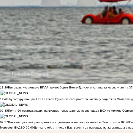
13:20
Виноваты украинские БПЛА: грузооборот Волго-Донского канала за месяц упал на 3
11:40
Скульптуру бойцам СВО в стиле Вучетича собирают по частям у подножия Мамаева к
09:35
Почти 60 пострадавших: появились новые данные после удара ВСУ по Архипо-Осипов
09:27
Военнослужащий расстрелял сослуживцев и мирных жителей в Севастополе
09:20
Ск
Морозов
ВИДЕО
09:00
Дончане обратились к Бастрыкину за помощью из-за скандала с пе