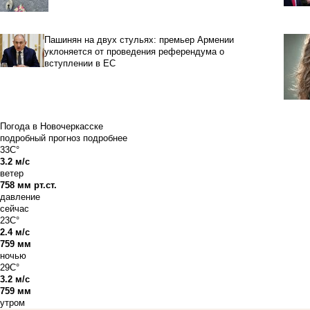
Пашинян на двух стульях: премьер Армении
уклоняется от проведения референдума о
вступлении в ЕС
Погода в Новочеркасске
подробный прогноз
подробнее
33C°
3.2 м/с
ветер
758 мм рт.ст.
давление
сейчас
23C°
2.4 м/с
759 мм
ночью
29C°
3.2 м/с
759 мм
утром