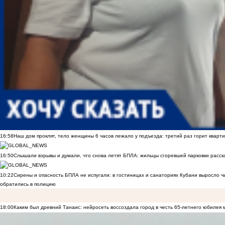
16:58
Наш дом проклят, тело женщины 6 часов лежало у подъезда: третий раз горит кварти
16:50
Слышали взрывы и думали, что снова летят БПЛА: жильцы сгоревшей парковки расск
10:22
Сирены и опасность БПЛА не испугали: в гостиницах и санаториях Кубани выросло 
обратились в полицию
18:00
Каким был древний Танаис: нейросеть воссоздала город в честь 65-летнего юбилея 