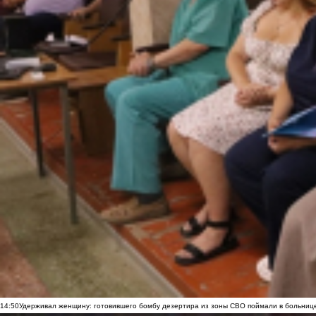
14:50
Удерживал женщину: готовившего бомбу дезертира из зоны СВО поймали в больниц