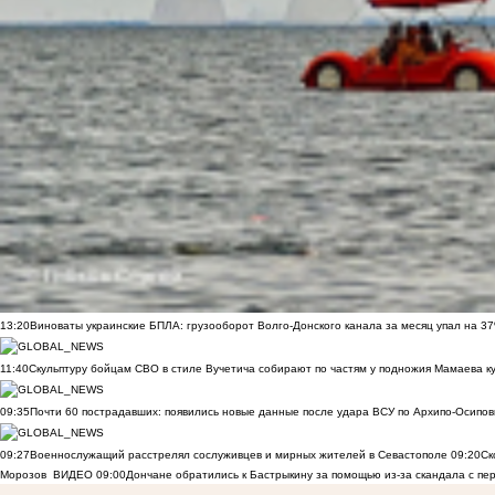
13:20
Виноваты украинские БПЛА: грузооборот Волго-Донского канала за месяц упал на 3
11:40
Скульптуру бойцам СВО в стиле Вучетича собирают по частям у подножия Мамаева к
09:35
Почти 60 пострадавших: появились новые данные после удара ВСУ по Архипо-Осипов
09:27
Военнослужащий расстрелял сослуживцев и мирных жителей в Севастополе
09:20
Ск
Морозов
ВИДЕО
09:00
Дончане обратились к Бастрыкину за помощью из-за скандала с пе