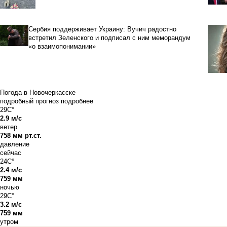
Сербия поддерживает Украину: Вучич радостно
встретил Зеленского и подписал с ним меморандум
«о взаимопонимании»
Погода в Новочеркасске
подробный прогноз
подробнее
29C°
2.9 м/с
ветер
758 мм рт.ст.
давление
сейчас
24C°
2.4 м/с
759 мм
ночью
29C°
3.2 м/с
759 мм
утром