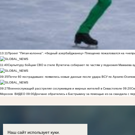
13:11
Проект "Пятая колонна": «бедный азербайджанец» Плющенко пожаловался на «непри
11:40
Скульптуру бойцам СВО в стиле Вучетича собирают по частям у подножия Мамаева к
09:35
Почти 60 пострадавших: появились новые данные после удара ВСУ по Архипо-Осипов
09:27
Военнослужащий расстрелял сослуживцев и мирных жителей в Севастополе
09:20
Ск
Морозов
ВИДЕО
09:00
Дончане обратились к Бастрыкину за помощью из-за скандала с пе
Наш сайт использует куки.