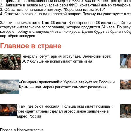
1. Прислать на редакционный номер +79883101800 не более трёх фотог
2. Напишите в заявке на участие свои ФИО, контактный номер телефона
3. Обязательно напишите пометку: "Королева пляжа 2019"
4. Ответьте в заявке на один простой вопрос: Почему вы участвуете в э
Заявки принимаются
с 1 по 26 июля
. В воскресенье
28 июля
на сайте 
стартует читательское голосование, которое продлится 24 часа. По рез
которые пройду в следующий этап конкурса. Далее будут выбраны побед
партнёров конкурса.
Главное в стране
Генералы бегут, армия отступает, Зеленский врет:
ВСУ больше не испытывают оптимизма
«Ожидаем провокаций»: Украина атакует юг России и
Крым — над морем работает самолет-разведчик
«Там, где бьют москаля, Польша оказывает помощь»:
президент страны сделал агрессивное заявление в
адрес России
Погода в Новочеркасске