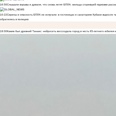
16:50
Слышали взрывы и думали, что снова летят БПЛА: жильцы сгоревшей парковки расск
10:22
Сирены и опасность БПЛА не испугали: в гостиницах и санаториях Кубани выросло 
обратились в полицию
18:00
Каким был древний Танаис: нейросеть воссоздала город в честь 65-летнего юбилея 