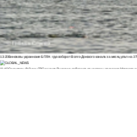
13:20
Виноваты украинские БПЛА: грузооборот Волго-Донского канала за месяц упал на 3
11:40
Скульптуру бойцам СВО в стиле Вучетича собирают по частям у подножия Мамаева к
09:35
Почти 60 пострадавших: появились новые данные после удара ВСУ по Архипо-Осипов
09:27
Военнослужащий расстрелял сослуживцев и мирных жителей в Севастополе
09:20
Ск
Морозов
ВИДЕО
09:00
Дончане обратились к Бастрыкину за помощью из-за скандала с пе