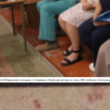
14:50
Удерживал женщину: готовившего бомбу дезертира из зоны СВО поймали в больниц