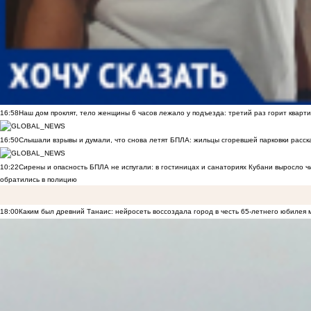
16:58
Наш дом проклят, тело женщины 6 часов лежало у подъезда: третий раз горит кварти
16:50
Слышали взрывы и думали, что снова летят БПЛА: жильцы сгоревшей парковки расск
10:22
Сирены и опасность БПЛА не испугали: в гостиницах и санаториях Кубани выросло 
обратились в полицию
18:00
Каким был древний Танаис: нейросеть воссоздала город в честь 65-летнего юбилея 