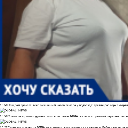
16:58
Наш дом проклят, тело женщины 6 часов лежало у подъезда: третий раз горит кварти
16:50
Слышали взрывы и думали, что снова летят БПЛА: жильцы сгоревшей парковки расск
10:22
Сирены и опасность БПЛА не испугали: в гостиницах и санаториях Кубани выросло 