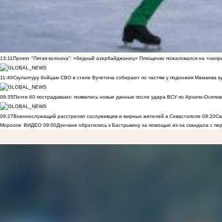
13:11
Проект "Пятая колонна": «бедный азербайджанец» Плющенко пожаловался на «непри
11:40
Скульптуру бойцам СВО в стиле Вучетича собирают по частям у подножия Мамаева к
09:35
Почти 60 пострадавших: появились новые данные после удара ВСУ по Архипо-Осипов
09:27
Военнослужащий расстрелял сослуживцев и мирных жителей в Севастополе
09:20
Ск
Морозов
ВИДЕО
09:00
Дончане обратились к Бастрыкину за помощью из-за скандала с пе