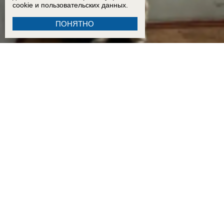
cookie
и пользовательских данных.
ПОНЯТНО
21:45
Устроившего стрельбу по людям рядом с жилым домом в Волгодонске мужчину заде
12:20
«БПЛА шли и шли»: что говорят о ночной атаке ВСУ жители Приморско-Ахтарска
15:15
«Ребенок просто умер внутриутробно, вот и всё» — как врачебная ошибка могла при
15:01
«Это было ради байта»: блогер Ксюша Бабукс пояснила за свой ролик о ненависти 
08:41
Что известно о массовой атаке ВСУ в Волгоградской области