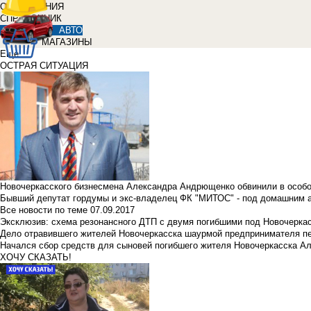
ОБЪЯВЛЕНИЯ
СПРАВОЧНИК
АВТО
МАГАЗИНЫ
Еще
ОСТРАЯ СИТУАЦИЯ
Новочеркасского бизнесмена Александра Андрющенко обвинили в особ
Бывший депутат гордумы и экс-владелец ФК "МИТОС" - под домашним 
Все новости по теме
07.09.2017
Эксклюзив: схема резонансного ДТП с двумя погибшими под Новочерка
Дело отравившего жителей Новочеркасска шаурмой предпринимателя п
Начался сбор средств для сыновей погибшего жителя Новочеркасска А
ХОЧУ СКАЗАТЬ!