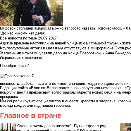
Мировой столицей амброзии можно запросто назвать Новочеркасск, - Ла
"До нас никому нет дела"
Все новости по теме
29.09.2017
Адские времена наступили на нашей улице из-за страшной трубы, - жит
Круглосуточные аптеки и магазины отсутствуют в микрорайоне Октябрь
Железными штырями усеяли двор на улице Поворотной, - Анна Быкадор
Обращение в редакцию
Преображение-7
внешность, работа – все это не имеет значения, когда женщина хочет и 
Редакция сайта «Блокнот Волгограда» вновь запустила мегапроект - «П
помогли шести прекрасным волгоградкам обрести новых себя и на очере
прекрасна.
Мы собрали крутых специалистов в области красоты и здоровья, которые
месяца колдовали над нашей героиней.
Главное в стране
"Очень и очень давно назрело": Путин сделал ряд
важных изменений в руководстве СВО и тылом.