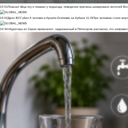
15:51
Показал яйца псу и покакал у подъезда: поведение мужчины шокировало жителей Во
15:02
Дрон ВСУ убил 6 человек в Архипо-Осиповке на Кубани
11:28
Три человека стали жер
10:34
«Кураторы из Сирии приказали»: задержанный в Пятигорске рассказал, кто направил 