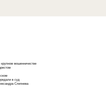
о крупном мошенничестве
арестом
сском
ередали в суд
лександра Слепнева