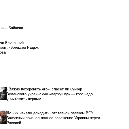
риса Зайцева
ели Кирпичной
ском, - Алексей Радюк
ова
«Важно похоронить его»: спасет ли бункер
Зеленского украинскую «верхушку» — кого надо
уничтожить первым
До них начало доходить: отставной главком ВСУ
Залужный признал полное поражение Украины перед
Россией