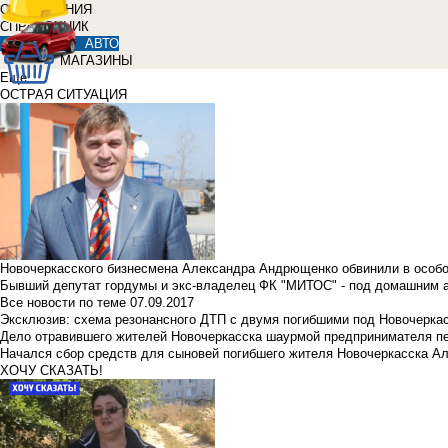
ОБЪЯВЛЕНИЯ
СПРАВОЧНИК
АВТО
МАГАЗИНЫ
Еще
ОСТРАЯ СИТУАЦИЯ
Новочеркасского бизнесмена Александра Андрющенко обвинили в особ
Бывший депутат гордумы и экс-владелец ФК "МИТОС" - под домашним 
Все новости по теме
07.09.2017
Эксклюзив: схема резонансного ДТП с двумя погибшими под Новочерка
Дело отравившего жителей Новочеркасска шаурмой предпринимателя п
Начался сбор средств для сыновей погибшего жителя Новочеркасска А
ХОЧУ СКАЗАТЬ!