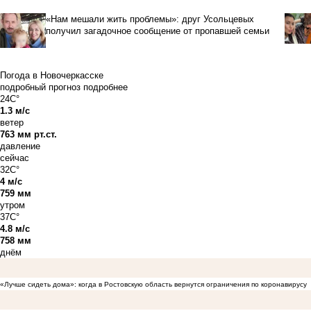
«Нам мешали жить проблемы»: друг Усольцевых
получил загадочное сообщение от пропавшей семьи
Погода в Новочеркасске
подробный прогноз
подробнее
24C°
1.3 м/с
ветер
763 мм рт.ст.
давление
сейчас
32C°
4 м/с
759 мм
утром
37C°
4.8 м/с
758 мм
днём
«Лучше сидеть дома»: когда в Ростовскую область вернутся ограничения по коронавирусу