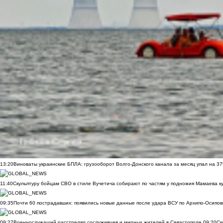
13:20
Виноваты украинские БПЛА: грузооборот Волго-Донского канала за месяц упал на 3
11:40
Скульптуру бойцам СВО в стиле Вучетича собирают по частям у подножия Мамаева к
09:35
Почти 60 пострадавших: появились новые данные после удара ВСУ по Архипо-Осипов
09:27
Военнослужащий расстрелял сослуживцев и мирных жителей в Севастополе
09:20
Ск