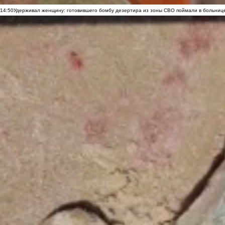
14:50
Удерживал женщину: готовившего бомбу дезертира из зоны СВО поймали в больниц