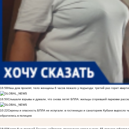
16:58
Наш дом проклят, тело женщины 6 часов лежало у подъезда: третий раз горит кварти
16:50
Слышали взрывы и думали, что снова летят БПЛА: жильцы сгоревшей парковки расск
10:22
Сирены и опасность БПЛА не испугали: в гостиницах и санаториях Кубани выросло 
обратились в полицию
18:00
Каким был древний Танаис: нейросеть воссоздала город в честь 65-летнего юбилея 