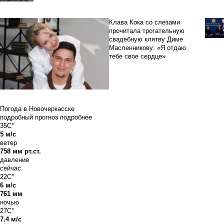
Клава Кока со слезами
прочитала трогательную
свадебную клятву Диме
Масленникову: «Я отдаю
тебе свое сердце»
Погода в Новочеркасске
подробный прогноз
подробнее
35C°
5 м/с
ветер
758 мм рт.ст.
давление
сейчас
22C°
6 м/с
761 мм
ночью
27C°
7.4 м/с