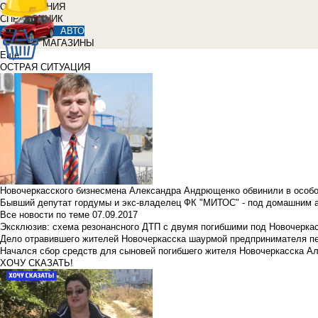
ОБЪЯВЛЕНИЯ
СПРАВОЧНИК
АВТО
МАГАЗИНЫ
Еще
ОСТРАЯ СИТУАЦИЯ
Новочеркасского бизнесмена Александра Андрющенко обвинили в особ
Бывший депутат гордумы и экс-владелец ФК "МИТОС" - под домашним 
Все новости по теме
07.09.2017
Эксклюзив: схема резонансного ДТП с двумя погибшими под Новочерка
Дело отравившего жителей Новочеркасска шаурмой предпринимателя п
Начался сбор средств для сыновей погибшего жителя Новочеркасска А
ХОЧУ СКАЗАТЬ!