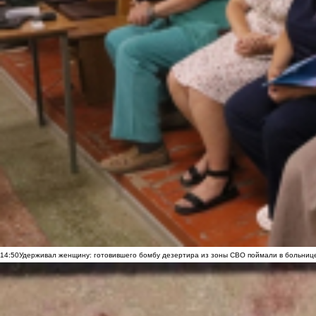
14:50
Удерживал женщину: готовившего бомбу дезертира из зоны СВО поймали в больниц