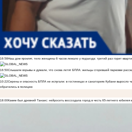
16:58
Наш дом проклят, тело женщины 6 часов лежало у подъезда: третий раз горит кварти
16:50
Слышали взрывы и думали, что снова летят БПЛА: жильцы сгоревшей парковки расск
10:22
Сирены и опасность БПЛА не испугали: в гостиницах и санаториях Кубани выросло 
обратились в полицию
18:00
Каким был древний Танаис: нейросеть воссоздала город в честь 65-летнего юбилея 