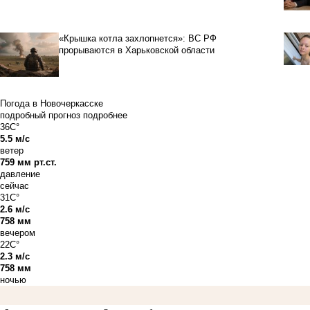
«Крышка котла захлопнется»: ВС РФ
прорываются в Харьковской области
Погода в Новочеркасске
подробный прогноз
подробнее
36C°
5.5 м/с
ветер
759 мм рт.ст.
давление
сейчас
31C°
2.6 м/с
758 мм
вечером
22C°
2.3 м/с
758 мм
ночью