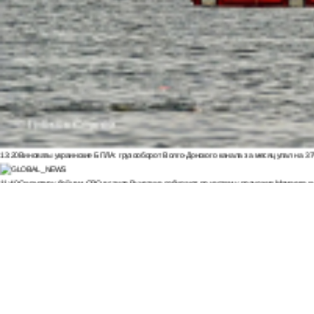
13:20
Виноваты украинские БПЛА: грузооборот Волго-Донского канала за месяц упал на 3
11:40
Скульптуру бойцам СВО в стиле Вучетича собирают по частям у подножия Мамаева к
09:35
Почти 60 пострадавших: появились новые данные после удара ВСУ по Архипо-Осипов
09:27
Военнослужащий расстрелял сослуживцев и мирных жителей в Севастополе
09:20
Ск
Морозов
ВИДЕО
09:00
Дончане обратились к Бастрыкину за помощью из-за скандала с пе