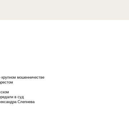
о крупном мошенничестве
арестом
сском
ередали в суд
лександра Слепнева