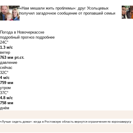
«Нам мешали жить проблемы»: друг Усольцевых
получил загадочное сообщение от пропавшей семьи
Погода в Новочеркасске
подробный прогноз
подробнее
24C°
1.3 м/с
ветер
763 мм рт.ст.
давление
сейчас
32C°
4 м/с
759 мм
утром
37C°
4.8 м/с
758 мм
днём
«Лучше сидеть дома»: когда в Ростовскую область вернутся ограничения по коронавирусу