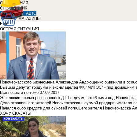
ОБЪЯВЛЕНИЯ
СПРАВОЧНИК
АВТО
МАГАЗИНЫ
Еще
ОСТРАЯ СИТУАЦИЯ
Новочеркасского бизнесмена Александра Андрющенко обвинили в особ
Бывший депутат гордумы и экс-владелец ФК "МИТОС" - под домашним 
Все новости по теме
07.09.2017
Эксклюзив: схема резонансного ДТП с двумя погибшими под Новочерка
Дело отравившего жителей Новочеркасска шаурмой предпринимателя п
Начался сбор средств для сыновей погибшего жителя Новочеркасска А
ХОЧУ СКАЗАТЬ!