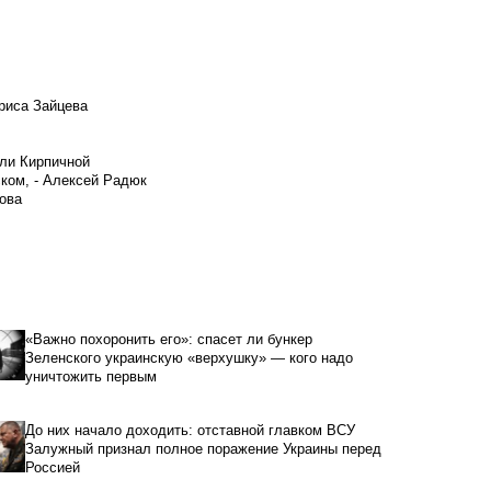
риса Зайцева
ели Кирпичной
ском, - Алексей Радюк
ова
«Важно похоронить его»: спасет ли бункер
Зеленского украинскую «верхушку» — кого надо
уничтожить первым
До них начало доходить: отставной главком ВСУ
Залужный признал полное поражение Украины перед
Россией