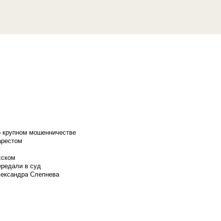
о крупном мошенничестве
арестом
сском
ередали в суд
лександра Слепнева