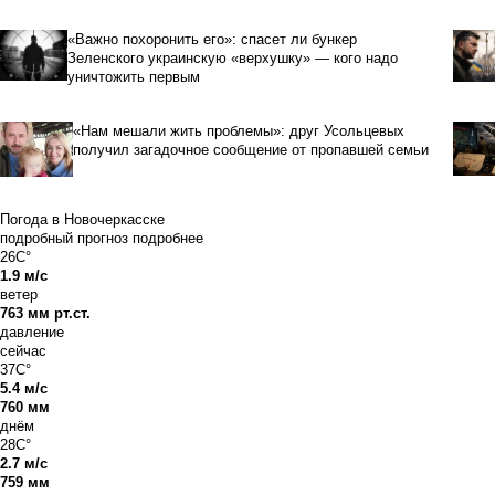
«Важно похоронить его»: спасет ли бункер
Зеленского украинскую «верхушку» — кого надо
уничтожить первым
«Нам мешали жить проблемы»: друг Усольцевых
получил загадочное сообщение от пропавшей семьи
Погода в Новочеркасске
подробный прогноз
подробнее
26C°
1.9 м/с
ветер
763 мм рт.ст.
давление
сейчас
37C°
5.4 м/с
760 мм
днём
28C°
2.7 м/с
759 мм