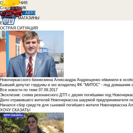
ОБЪЯВЛЕНИЯ
СПРАВОЧНИК
АВТО
МАГАЗИНЫ
Еще
ОСТРАЯ СИТУАЦИЯ
Новочеркасского бизнесмена Александра Андрющенко обвинили в особ
Бывший депутат гордумы и экс-владелец ФК "МИТОС" - под домашним 
Все новости по теме
07.09.2017
Эксклюзив: схема резонансного ДТП с двумя погибшими под Новочерка
Дело отравившего жителей Новочеркасска шаурмой предпринимателя п
Начался сбор средств для сыновей погибшего жителя Новочеркасска А
ХОЧУ СКАЗАТЬ!