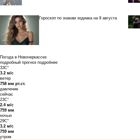
Гороскоп по знакам зодиака на 9 августа
Погода в Новочеркасске
подробный прогноз
подробнее
33C°
3.2 м/с
ветер
758 мм рт.ст.
давление
сейчас
23C°
2.4 м/с
759 мм
ночью
29C°
3.2 м/с
759 мм
утром