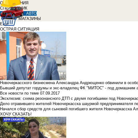
ОБЪЯВЛЕНИЯ
СПРАВОЧНИК
АВТО
МАГАЗИНЫ
Еще
ОСТРАЯ СИТУАЦИЯ
Новочеркасского бизнесмена Александра Андрющенко обвинили в особ
Бывший депутат гордумы и экс-владелец ФК "МИТОС" - под домашним 
Все новости по теме
07.09.2017
Эксклюзив: схема резонансного ДТП с двумя погибшими под Новочерка
Дело отравившего жителей Новочеркасска шаурмой предпринимателя п
Начался сбор средств для сыновей погибшего жителя Новочеркасска А
ХОЧУ СКАЗАТЬ!