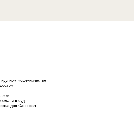
о крупном мошенничестве
арестом
сском
ередали в суд
лександра Слепнева