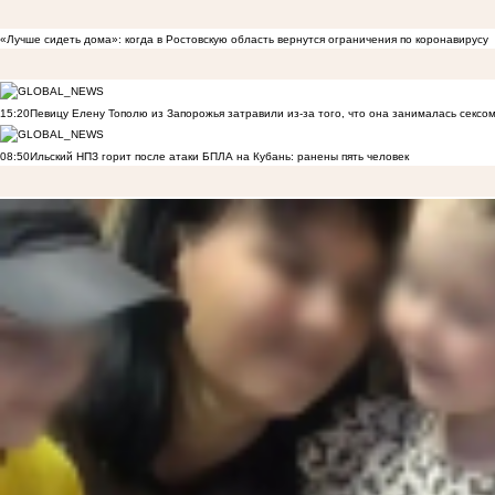
«Лучше сидеть дома»: когда в Ростовскую область вернутся ограничения по коронавирусу
15:20
Певицу Елену Тополю из Запорожья затравили из-за того, что она занималась сексом
08:50
Ильский НПЗ горит после атаки БПЛА на Кубань: ранены пять человек