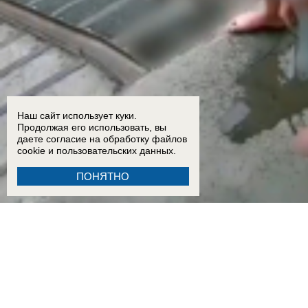
Наш сайт использует куки.
Продолжая его использовать, вы
даете согласие на обработку
файлов
cookie
и пользовательских данных.
ПОНЯТНО
15:51
Показал яйца псу и покакал у подъезда: поведение мужчины шокировало жителей Во
15:02
Дрон ВСУ убил 6 человек в Архипо-Осиповке на Кубани
11:28
Три человека стали жер