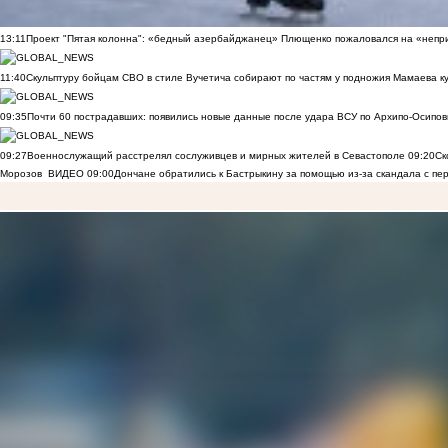
13:11
Проект "Пятая колонна": «бедный азербайджанец» Плющенко пожаловался на «непри
11:40
Скульптуру бойцам СВО в стиле Вучетича собирают по частям у подножия Мамаева к
09:35
Почти 60 пострадавших: появились новые данные после удара ВСУ по Архипо-Осипов
09:27
Военнослужащий расстрелял сослуживцев и мирных жителей в Севастополе
09:20
Ск
Морозов
ВИДЕО
09:00
Дончане обратились к Бастрыкину за помощью из-за скандала с пе