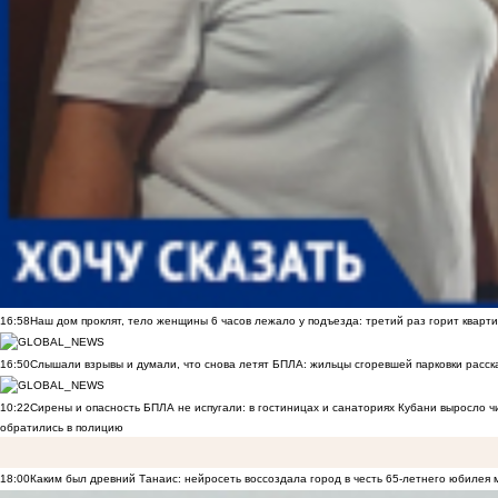
16:58
Наш дом проклят, тело женщины 6 часов лежало у подъезда: третий раз горит кварти
16:50
Слышали взрывы и думали, что снова летят БПЛА: жильцы сгоревшей парковки расск
10:22
Сирены и опасность БПЛА не испугали: в гостиницах и санаториях Кубани выросло 
обратились в полицию
18:00
Каким был древний Танаис: нейросеть воссоздала город в честь 65-летнего юбилея 