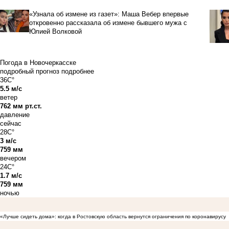
«Узнала об измене из газет»: Маша Вебер впервые
откровенно рассказала об измене бывшего мужа с
Юлией Волковой
Погода в Новочеркасске
подробный прогноз
подробнее
36C°
5.5 м/с
ветер
762 мм рт.ст.
давление
сейчас
28C°
3 м/с
759 мм
вечером
24C°
1.7 м/с
759 мм
ночью
«Лучше сидеть дома»: когда в Ростовскую область вернутся ограничения по коронавирусу