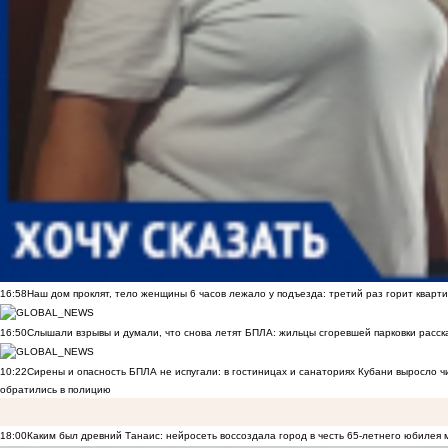
16:58
Наш дом проклят, тело женщины 6 часов лежало у подъезда: третий раз горит кварти
16:50
Слышали взрывы и думали, что снова летят БПЛА: жильцы сгоревшей парковки расск
10:22
Сирены и опасность БПЛА не испугали: в гостиницах и санаториях Кубани выросло 
обратились в полицию
18:00
Каким был древний Танаис: нейросеть воссоздала город в честь 65-летнего юбилея 