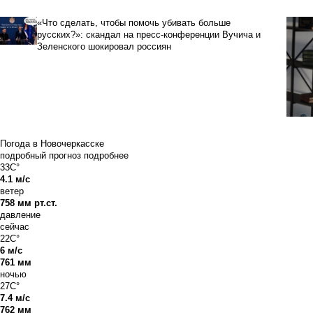
«Что сделать, чтобы помочь убивать больше
русских?»: скандал на пресс-конференции Вучича и
Зеленского шокировал россиян
Погода в Новочеркасске
подробный прогноз
подробнее
33C°
4.1 м/с
ветер
758 мм рт.ст.
давление
сейчас
22C°
6 м/с
761 мм
ночью
27C°
7.4 м/с
762 мм