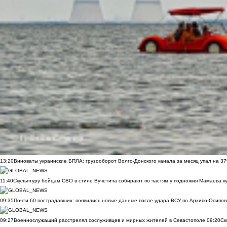
13:20
Виноваты украинские БПЛА: грузооборот Волго-Донского канала за месяц упал на 3
11:40
Скульптуру бойцам СВО в стиле Вучетича собирают по частям у подножия Мамаева к
09:35
Почти 60 пострадавших: появились новые данные после удара ВСУ по Архипо-Осипов
09:27
Военнослужащий расстрелял сослуживцев и мирных жителей в Севастополе
09:20
Ск