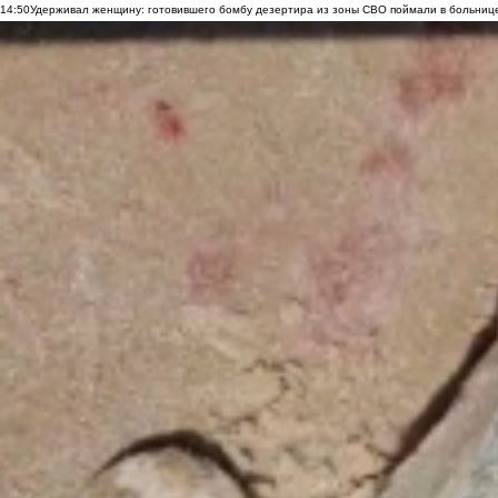
14:50
Удерживал женщину: готовившего бомбу дезертира из зоны СВО поймали в больниц