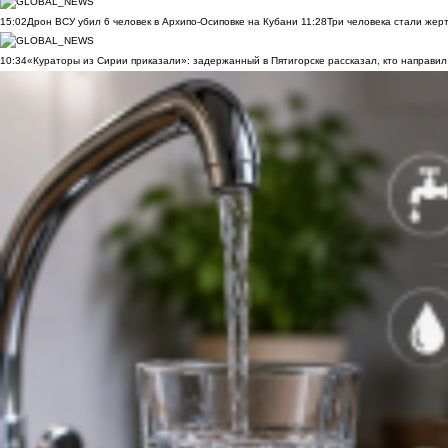
15:02
Дрон ВСУ убил 6 человек в Архипо-Осиповке на Кубани
11:28
Три человека стали жер
10:34
«Кураторы из Сирии приказали»: задержанный в Пятигорске рассказал, кто направил 