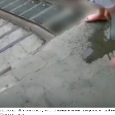
15:51
Показал яйца псу и покакал у подъезда: поведение мужчины шокировало жителей Во