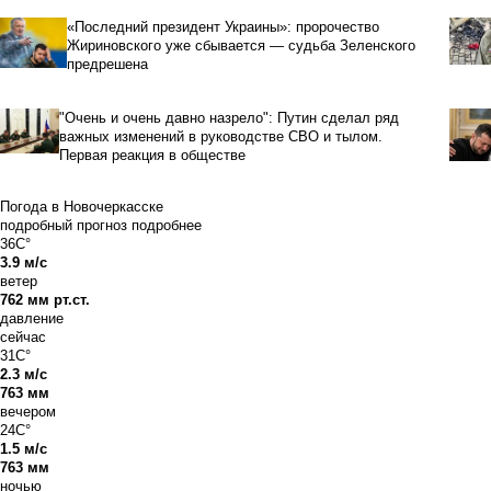
«Последний президент Украины»: пророчество
Жириновского уже сбывается — судьба Зеленского
предрешена
"Очень и очень давно назрело": Путин сделал ряд
важных изменений в руководстве СВО и тылом.
Первая реакция в обществе
Погода в Новочеркасске
подробный прогноз
подробнее
36C°
3.9 м/с
ветер
762 мм рт.ст.
давление
сейчас
31C°
2.3 м/с
763 мм
вечером
24C°
1.5 м/с
763 мм
ночью