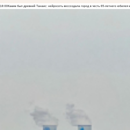
18:00
Каким был древний Танаис: нейросеть воссоздала город в честь 65-летнего юбилея 