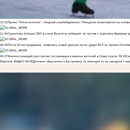
13:11
Проект "Пятая колонна": «бедный азербайджанец» Плющенко пожаловался на «непри
11:40
Скульптуру бойцам СВО в стиле Вучетича собирают по частям у подножия Мамаева к
09:35
Почти 60 пострадавших: появились новые данные после удара ВСУ по Архипо-Осипов
09:27
Военнослужащий расстрелял сослуживцев и мирных жителей в Севастополе
09:20
Ск
Морозов
ВИДЕО
09:00
Дончане обратились к Бастрыкину за помощью из-за скандала с пе