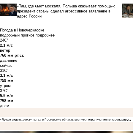
«Там, где бьют москаля, Польша оказывает помощь»:
президент страны сделал агрессивное заявление в
адрес России
Погода в Новочеркасске
подробный прогноз
подробнее
24C°
2.1 м/с
ветер
760 мм рт.ст.
давление
сейчас
31C°
3.1 м/с
759 мм
утром
37C°
5.5 м/с
758 мм
днём
«Лучше сидеть дома»: когда в Ростовскую область вернутся ограничения по коронавирусу