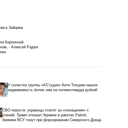
риса Зайцева
ели Кирпичной
ском, - Алексей Радюк
ова
У солистки группы «А'Студио» Кети Топурии нашли
недвижимость более чем на полмиллиарда рублей
СВО новости: украинцы платят за «похищения» с
учений, Трамп отказал Украине в ракетах Patriot,
боевики ВСУ тонут при форсировании Северского Донца