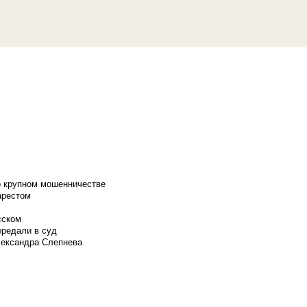
о крупном мошенничестве
арестом
сском
ередали в суд
лександра Слепнева