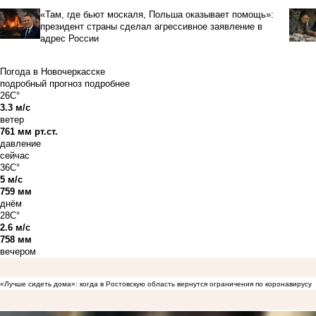
«Там, где бьют москаля, Польша оказывает помощь»:
президент страны сделал агрессивное заявление в
адрес России
Погода в Новочеркасске
подробный прогноз
подробнее
26C°
3.3 м/с
ветер
761 мм рт.ст.
давление
сейчас
36C°
5 м/с
759 мм
днём
28C°
2.6 м/с
758 мм
вечером
«Лучше сидеть дома»: когда в Ростовскую область вернутся ограничения по коронавирусу