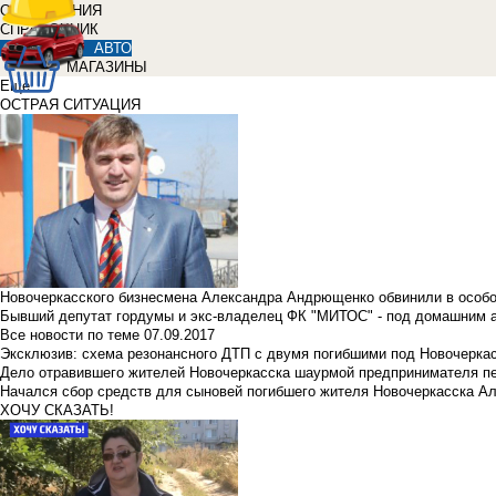
ОБЪЯВЛЕНИЯ
СПРАВОЧНИК
АВТО
МАГАЗИНЫ
Еще
ОСТРАЯ СИТУАЦИЯ
Новочеркасского бизнесмена Александра Андрющенко обвинили в особ
Бывший депутат гордумы и экс-владелец ФК "МИТОС" - под домашним 
Все новости по теме
07.09.2017
Эксклюзив: схема резонансного ДТП с двумя погибшими под Новочерка
Дело отравившего жителей Новочеркасска шаурмой предпринимателя п
Начался сбор средств для сыновей погибшего жителя Новочеркасска А
ХОЧУ СКАЗАТЬ!