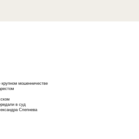
о крупном мошенничестве
арестом
сском
ередали в суд
лександра Слепнева