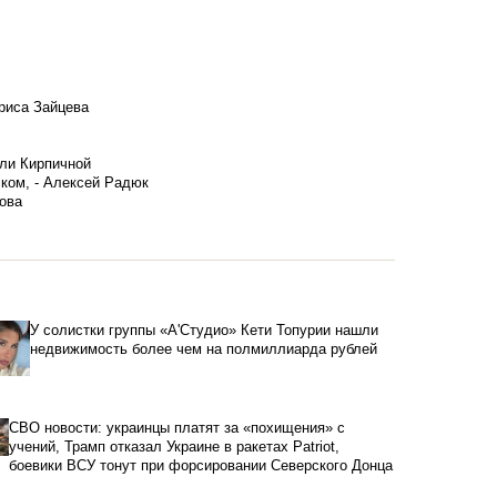
риса Зайцева
ели Кирпичной
ском, - Алексей Радюк
ова
У солистки группы «А'Студио» Кети Топурии нашли
недвижимость более чем на полмиллиарда рублей
СВО новости: украинцы платят за «похищения» с
учений, Трамп отказал Украине в ракетах Patriot,
боевики ВСУ тонут при форсировании Северского Донца