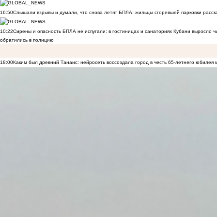
16:50
Слышали взрывы и думали, что снова летят БПЛА: жильцы сгоревшей парковки расск
10:22
Сирены и опасность БПЛА не испугали: в гостиницах и санаториях Кубани выросло 
обратились в полицию
18:00
Каким был древний Танаис: нейросеть воссоздала город в честь 65-летнего юбилея 