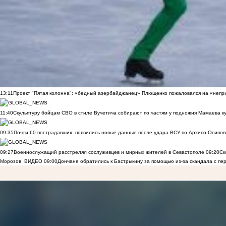
13:11
Проект "Пятая колонна": «бедный азербайджанец» Плющенко пожаловался на «непри
11:40
Скульптуру бойцам СВО в стиле Вучетича собирают по частям у подножия Мамаева к
09:35
Почти 60 пострадавших: появились новые данные после удара ВСУ по Архипо-Осипов
09:27
Военнослужащий расстрелял сослуживцев и мирных жителей в Севастополе
09:20
Ск
Морозов
ВИДЕО
09:00
Дончане обратились к Бастрыкину за помощью из-за скандала с пе