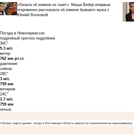
«Узнала об измене из газет»: Маша Вебер впервые
откровенно рассказала об измене бывшего мужа с
Юлией Волковой
Погода в Новочеркасске
подробный прогноз
подробнее
36C°
5.3 м/с
ветер
762 мм рт.ст.
давление
сейчас
28C°
3 м/с
759 мм
вечером
24C°
1.7 м/с
759 мм
ночью
«Лучше сидеть дома»: когда в Ростовскую область вернутся ограничения по коронавирусу