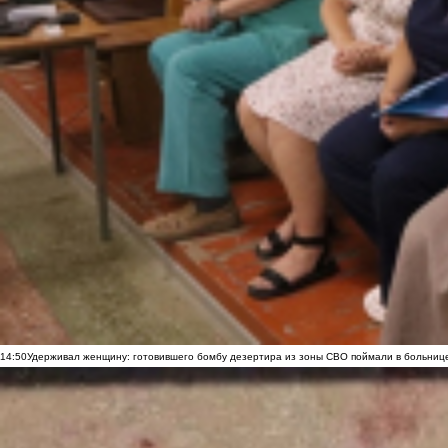
14:50
Удерживал женщину: готовившего бомбу дезертира из зоны СВО поймали в больниц