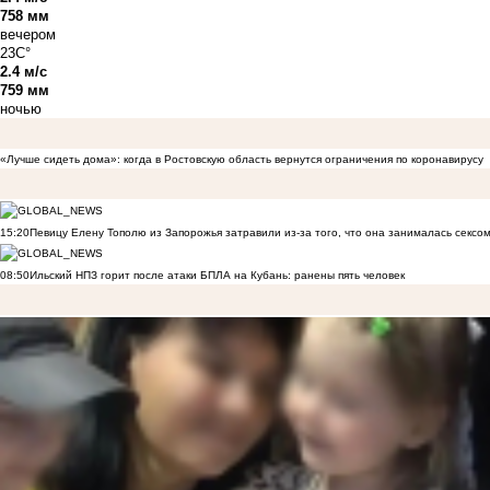
758 мм
вечером
23C°
2.4 м/с
759 мм
ночью
«Лучше сидеть дома»: когда в Ростовскую область вернутся ограничения по коронавирусу
15:20
Певицу Елену Тополю из Запорожья затравили из-за того, что она занималась сексом
08:50
Ильский НПЗ горит после атаки БПЛА на Кубань: ранены пять человек