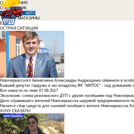
ОБЪЯВЛЕНИЯ
СПРАВОЧНИК
АВТО
МАГАЗИНЫ
Еще
ОСТРАЯ СИТУАЦИЯ
Новочеркасского бизнесмена Александра Андрющенко обвинили в особ
Бывший депутат гордумы и экс-владелец ФК "МИТОС" - под домашним 
Все новости по теме
07.09.2017
Эксклюзив: схема резонансного ДТП с двумя погибшими под Новочерка
Дело отравившего жителей Новочеркасска шаурмой предпринимателя п
Начался сбор средств для сыновей погибшего жителя Новочеркасска А
ХОЧУ СКАЗАТЬ!