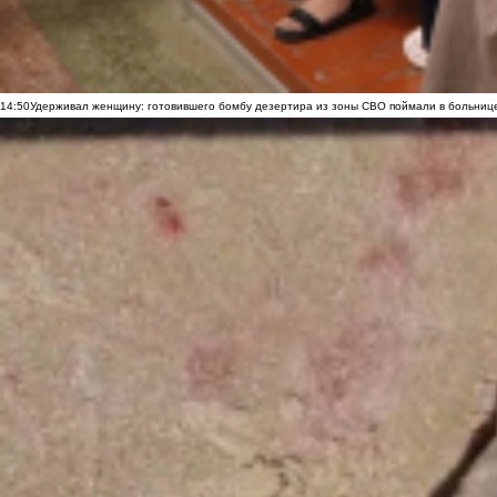
14:50
Удерживал женщину: готовившего бомбу дезертира из зоны СВО поймали в больниц