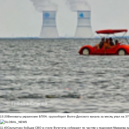
13:20
Виноваты украинские БПЛА: грузооборот Волго-Донского канала за месяц упал на 3
11:40
Скульптуру бойцам СВО в стиле Вучетича собирают по частям у подножия Мамаева к