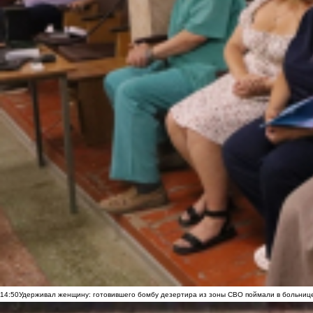
14:50
Удерживал женщину: готовившего бомбу дезертира из зоны СВО поймали в больниц