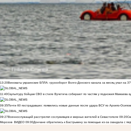
13:20
Виноваты украинские БПЛА: грузооборот Волго-Донского канала за месяц упал на 3
11:40
Скульптуру бойцам СВО в стиле Вучетича собирают по частям у подножия Мамаева к
09:35
Почти 60 пострадавших: появились новые данные после удара ВСУ по Архипо-Осипов
09:27
Военнослужащий расстрелял сослуживцев и мирных жителей в Севастополе
09:20
Ск
Морозов
ВИДЕО
09:00
Дончане обратились к Бастрыкину за помощью из-за скандала с пе