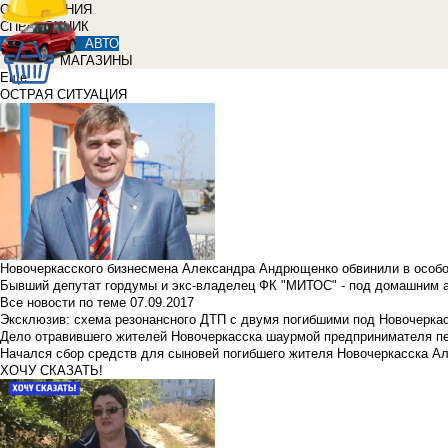
ОБЪЯВЛЕНИЯ
СПРАВОЧНИК
АВТО
МАГАЗИНЫ
Еще
ОСТРАЯ СИТУАЦИЯ
Новочеркасского бизнесмена Александра Андрющенко обвинили в особ
Бывший депутат гордумы и экс-владелец ФК "МИТОС" - под домашним 
Все новости по теме
07.09.2017
Эксклюзив: схема резонансного ДТП с двумя погибшими под Новочерка
Дело отравившего жителей Новочеркасска шаурмой предпринимателя п
Начался сбор средств для сыновей погибшего жителя Новочеркасска А
ХОЧУ СКАЗАТЬ!