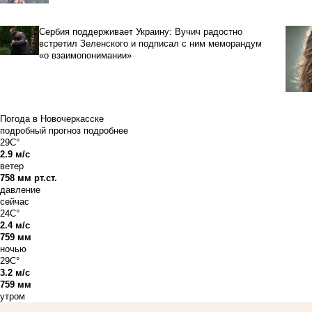
Сербия поддерживает Украину: Вучич радостно
встретил Зеленского и подписал с ним меморандум
«о взаимопонимании»
Погода в Новочеркасске
подробный прогноз
подробнее
29C°
2.9 м/с
ветер
758 мм рт.ст.
давление
сейчас
24C°
2.4 м/с
759 мм
ночью
29C°
3.2 м/с
759 мм
утром