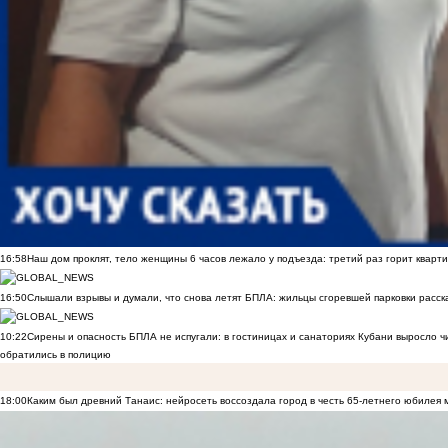
16:58
Наш дом проклят, тело женщины 6 часов лежало у подъезда: третий раз горит кварти
16:50
Слышали взрывы и думали, что снова летят БПЛА: жильцы сгоревшей парковки расск
10:22
Сирены и опасность БПЛА не испугали: в гостиницах и санаториях Кубани выросло 
обратились в полицию
18:00
Каким был древний Танаис: нейросеть воссоздала город в честь 65-летнего юбилея 