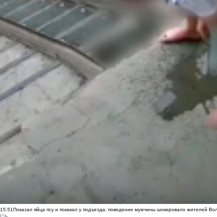
15:51
Показал яйца псу и покакал у подъезда: поведение мужчины шокировало жителей Во