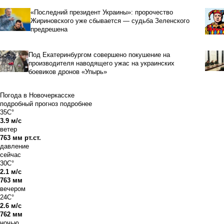
«Последний президент Украины»: пророчество
Жириновского уже сбывается — судьба Зеленского
предрешена
Под Екатеринбургом совершено покушение на
производителя наводящего ужас на украинских
боевиков дронов «Упырь»
Погода в Новочеркасске
подробный прогноз
подробнее
35C°
3.9 м/с
ветер
763 мм рт.ст.
давление
сейчас
30C°
2.1 м/с
763 мм
вечером
24C°
2.6 м/с
762 мм
ночью