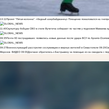
13:11
Проект "Пятая колонна": «бедный азербайджанец» Плющенко пожаловался на «непри
11:40
Скульптуру бойцам СВО в стиле Вучетича собирают по частям у подножия Мамаева к
09:35
Почти 60 пострадавших: появились новые данные после удара ВСУ по Архипо-Осипов
09:27
Военнослужащий расстрелял сослуживцев и мирных жителей в Севастополе
09:20
Ск
Морозов
ВИДЕО
09:00
Дончане обратились к Бастрыкину за помощью из-за скандала с пе