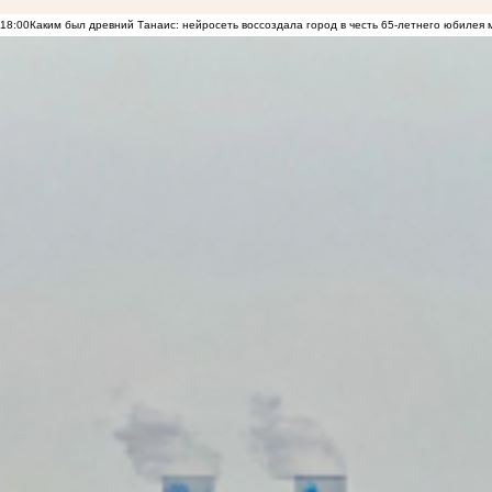
18:00
Каким был древний Танаис: нейросеть воссоздала город в честь 65-летнего юбилея 