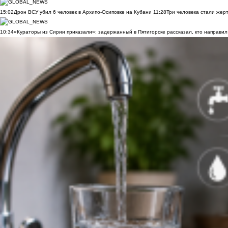
15:02
Дрон ВСУ убил 6 человек в Архипо-Осиповке на Кубани
11:28
Три человека стали жер
10:34
«Кураторы из Сирии приказали»: задержанный в Пятигорске рассказал, кто направил 