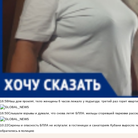
16:58
Наш дом проклят, тело женщины 6 часов лежало у подъезда: третий раз горит кварти
16:50
Слышали взрывы и думали, что снова летят БПЛА: жильцы сгоревшей парковки расск
10:22
Сирены и опасность БПЛА не испугали: в гостиницах и санаториях Кубани выросло 
обратились в полицию